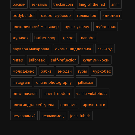
расизм
тентакль
truckercoin
king of the hill
зппп
bodybuilder
озеро глубокое
галина lou
идиотизм
электрический массажёр
путь к успеху
дубровник
дурачок
barber shop
g-spot
nanobot
варвара макаровна
оксана шидловська
ланьярд
питер
jailbreak
self-reflection
культ личности
молодёжно
бабка
эмодзи
губы
чуркобес
instagram
online photography
jätkäsaari
bmw museum
inner freedom
vanha viilatehdas
александра лебедева
grindavik
армян-такси
неуловимый
незнакомец
jenia lubich