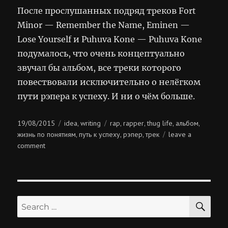
После прослушанных подряд треков Fort
Minor — Remember the Name, Eminen —
Lose Yourself и Puhuva Kone — Puhuva Kone
подумалось, что очень концептуально
звучал бы альбом, все треки которого
повествовали исключительно о нелёгком
пути рэпера к успеху. И ни о чём больше.
Posted
Categories
Tags
19/08/2015
idea
writing
rap
rapper
thug life
альбом
,
,
,
,
,
on
жизнь по понятиям
путь к успеху
рэпер
трек
leave a
,
,
,
on
comment
жизнь
по
понятиям
SE
Search
for: