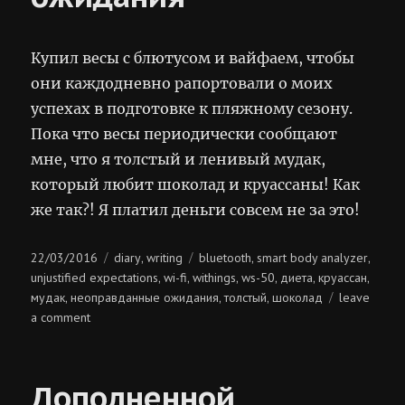
Купил весы с блютусом и вайфаем, чтобы
они каждодневно рапортовали о моих
успехах в подготовке к пляжному сезону.
Пока что весы периодически сообщают
мне, что я толстый и ленивый мудак,
который любит шоколад и круассаны! Как
же так?! Я платил деньги совсем не за это!
Posted
Categories
Tags
22/03/2016
diary
writing
bluetooth
smart body analyzer
,
,
,
on
unjustified expectations
wi-fi
withings
ws-50
диета
круассан
,
,
,
,
,
,
мудак
неоправданные ожидания
толстый
шоколад
leave
,
,
,
on
a comment
неоправданные
ожидания
Дополненной