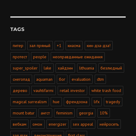
TAGS
питер
зал пряный
+1
киасма
кин-дза-дза!
протест
people
неоправданные ожидания
super_spoiler
lake
хайдзин
lithuania
безлюдный
снегопад
aquaman
бог
evaluation
dtm
дерево
vauhtifarmi
retail investor
white trash food
magical surrealism
hue
френдзона
lifx
tragedy
mount batur
ангст
feminism
georgia
10%
вебкам
омон
energizer
sex appeal
нейросеть
зал max
деконструкция
first class