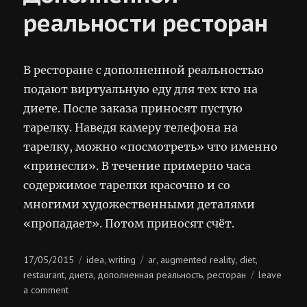
реальности ресторан
В ресторане с дополненной реальностью
подают виртуальную еду для тех кто на
диете. После заказа приносят пустую
тарелку. Наведя камеру телефона на
тарелку, можно «посмотреть» что именно
«принесли». В течение примерно часа
содержимое тарелки красочно и со
многими художественными деталями
«пропадает». Потом приносят счёт.
Posted
Categories
Tags
17/05/2015
idea
writing
ar
augmented reality
diet
,
,
,
,
on
restaurant
диета
дополненная реальность
ресторан
leave
,
,
,
on
a comment
дополненной