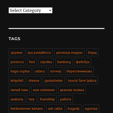
Categories
TAGS
оружие
aya pastukhova
десмонд моррис
борщ
portoroz
fest
стройка
hamburg
фейсбук
hagia sophia
cutlery
norway
берестенникова
kirkjufell
cheese
gastarbeiter
tourist farm ljubica
лютый панк
юля сеппенен
красная поляна
anatomy
тату
friendship
работа
herttoniemen kartano
usb cable
tragedy
курочка