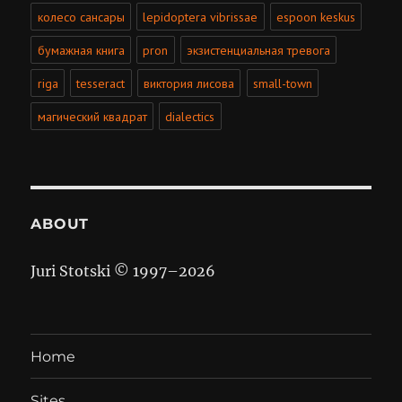
колесо сансары
lepidoptera vibrissae
espoon keskus
бумажная книга
pron
экзистенциальная тревога
riga
tesseract
виктория лисова
small-town
магический квадрат
dialectics
ABOUT
Juri Stotski © 1997–
2026
Home
Sites