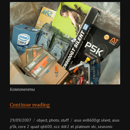
Компоненты
“Hardware”
Continue reading
Posted
Categories
Tags
29/09/2007
object
photo
stuff
asus en8600gt silent
asus
,
,
,
on
p5k
core 2 quad q6600
ocz ddr2 el platinum xtc
seasonic
,
,
,