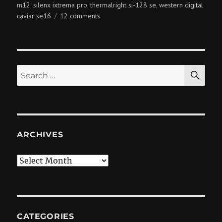
m12
silenx ixtrema pro
thermalright si-128 se
western digital
,
,
,
on
caviar se16
12 comments
hardware
SE
Search
for:
ARCHIVES
Archives
CATEGORIES