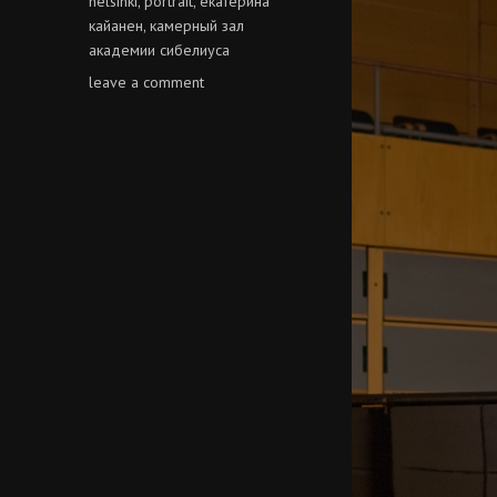
helsinki
portrait
екатерина
,
,
кайанен
камерный зал
,
академии сибелиуса
on
leave a comment
екатерина
кайанен