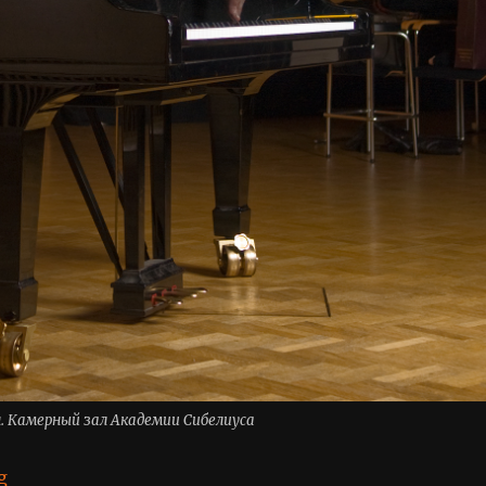
. Камерный зал Академии Сибелиуса
“Екатерина Кайанен”
g