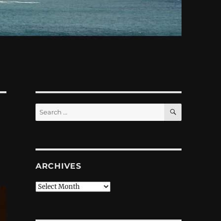
SEARCH
Search
for:
ARCHIVES
Archives