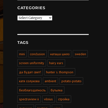
CATEGORIES
Categories
TAGS
mini
conclusion
наташа шило
sweden
screen uniformity
hairy ears
да будет свет!
hunter s. thompson
катя солукова
ambient
potato-potato
безблагодатность
бутылка
spectraview ii
vilnius
стройка