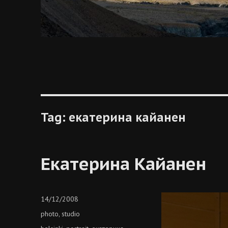
Tag:
екатерина кайанен
Екатерина Кайанен
Posted
14/12/2008
on
Categories
photo
studio
,
Tags