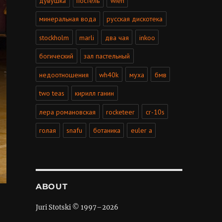
дувушка
постель
wien
минеральная вода
русская дискотека
stockholm
marli
два чая
inkoo
богический
зал пастельный
недоотношения
wh40k
муха
бмв
two teas
кирилл ганин
лера романовская
rocketeer
cr-10s
голая
snafu
ботаника
euler a
ABOUT
Juri Stotski © 1997–
2026