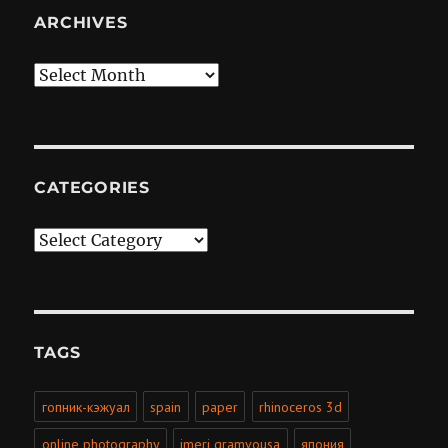
ARCHIVES
Archives
CATEGORIES
Categories
TAGS
гопник-кэжуал
spain
paper
rhinoceros 3d
online photography
imeri gramvousa
япония