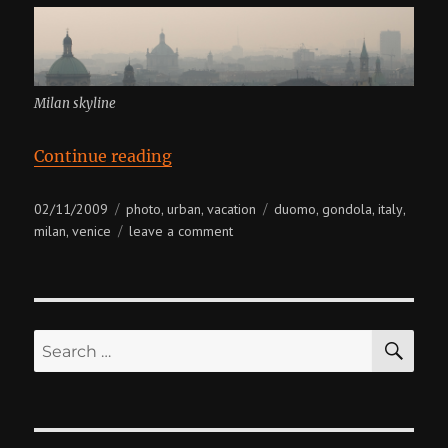
Milan skyline
“Italy, Milan + Venice”
Continue reading
Posted
Categories
Tags
02/11/2009
photo
urban
vacation
duomo
gondola
italy
,
,
,
,
,
on
on
milan
venice
leave a comment
,
italy,
milan
+
venice
SE
Search
for: