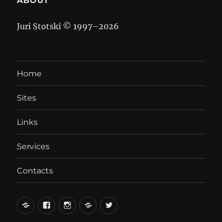
ABOUT
Juri Stotski © 1997–
2026
Home
Sites
Links
Services
Contacts
вКонтакте
Facebook
Instagram
LiveJournal
Twitter