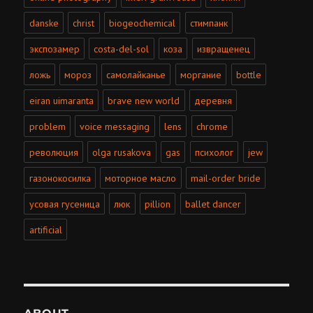
danske
christ
biogeochemical
стимпанк
экспозамер
costa-del-sol
коза
извращенец
ложь
мороз
самолайканье
моргание
bottle
eiran uimaranta
brave new world
деревня
problem
voice messaging
lens
chrome
революция
olga rusakova
gas
психолог
jew
газонокосилка
моторное масло
mail-order bride
усовая гусеница
люк
pillion
ballet dancer
artificial