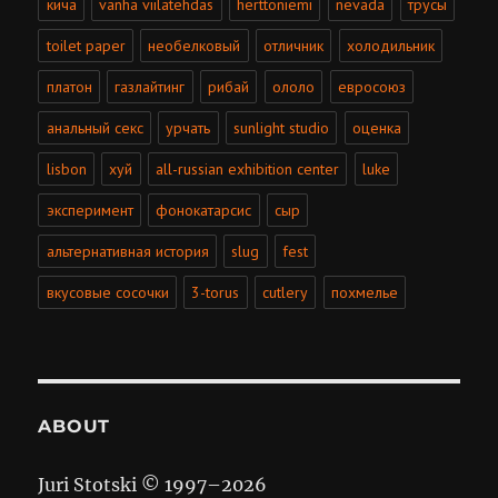
кича
vanha viilatehdas
herttoniemi
nevada
трусы
toilet paper
необелковый
отличник
холодильник
платон
газлайтинг
рибай
ололо
евросоюз
анальный секс
урчать
sunlight studio
оценка
lisbon
хуй
all-russian exhibition center
luke
эксперимент
фонокатарсис
сыр
альтернативная история
slug
fest
вкусовые сосочки
3-torus
cutlery
похмелье
ABOUT
Juri Stotski © 1997–
2026