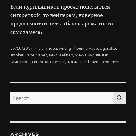
Если курильщиков просят поделиться
сигареткой, то вейперам, наверное,
предлагают отлить в бачок ароматного
самозамеса?
Posted
Categories
Tags
23/10/2017
diary
idea
writing
bum a vape
cigarette
,
,
,
,
on
smoker
vape
vaper
вейп
вейпер
жижка
курильщик
,
,
,
,
,
,
,
on
самозамес
сигарета
стрельнуть жижки
leave a comment
,
,
стрельну
жижки
SE
Search
for:
ARCHIVES