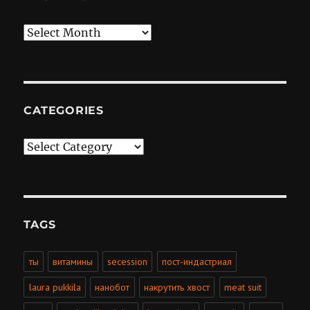
Archives
CATEGORIES
Categories
TAGS
ты
витамины
secession
пост-индастриал
laura pukkila
нанобот
накрутить хвост
meat suit