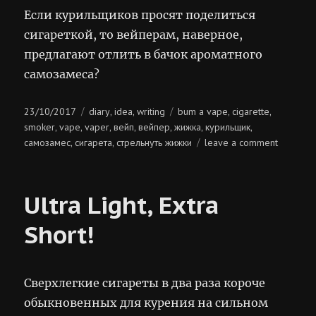
Если курильщиков просят поделиться
сигареткой, то вейперам, наверное,
предлагают отлить в бачок ароматного
самозамеса?
Posted
Categories
Tags
23/10/2017
diary
idea
writing
bum a vape
cigarette
,
,
,
,
on
smoker
vape
vaper
вейп
вейпер
жижка
курильщик
,
,
,
,
,
,
,
on
самозамес
сигарета
стрельнуть жижки
leave a comment
,
,
стрельну
жижки
Ultra Light, Extra
Short!
Сверхлегкие сигареты в два раза короче
обыкновенных для курения на сильном