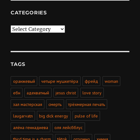
CATEGORIES
Categories
TAGS
оранжевый
четыре мушкетёра
фрейд
woman
ебн
адекватный
jesus christ
love story
зал мастерская
смерть
трёхмерная печать
laugarvatn
big dick energy
pulse of life
алёна геннадиева
оля лейсбблус
third time is a charm
tiktok
огромно
химия