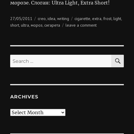
морозе. Слоган: Ultra Light, Extra Short!
Posted
Categories
Tags
27/05/2011
creo
idea
writing
cigarette
extra
frost
light
,
,
,
,
,
,
on
on
short
ultra
мороз
сигарета
leave a comment
,
,
,
ultra
light,
extra
short!
SE
Search
for:
ARCHIVES
Archives