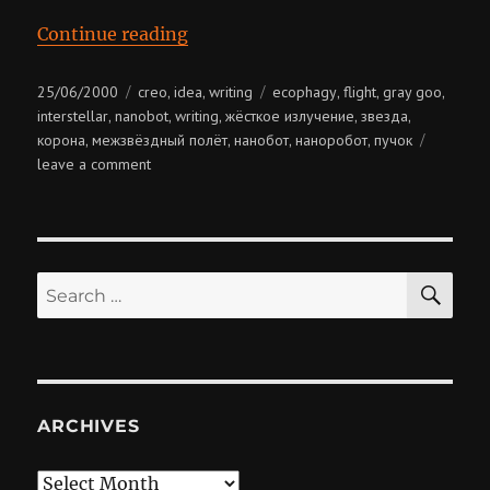
“Межзвёздные полёты”
Continue reading
Posted
Categories
Tags
25/06/2000
creo
idea
writing
ecophagy
flight
gray goo
,
,
,
,
,
on
interstellar
nanobot
writing
жёсткое излучение
звезда
,
,
,
,
,
корона
межзвёздный полёт
нанобот
наноробот
пучок
,
,
,
,
on
leave a comment
межзвёздные
полёты
SE
Search
for:
ARCHIVES
Archives