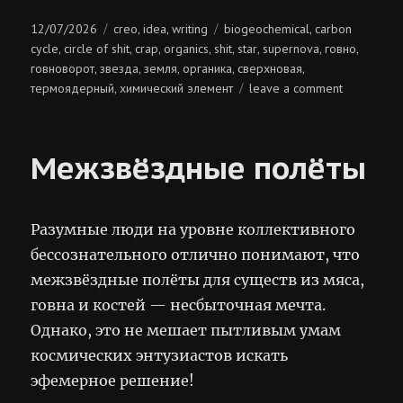
Posted
Categories
Tags
12/07/2026
creo
idea
writing
biogeochemical
carbon
,
,
,
on
cycle
circle of shit
crap
organics
shit
star
supernova
говно
,
,
,
,
,
,
,
,
говноворот
звезда
земля
органика
сверхновая
,
,
,
,
,
on
термоядерный
химический элемент
leave a comment
,
говноворо
органики
в
Межзвёздные полёты
природе
Разумные люди на уровне коллективного
бессознательного отлично понимают, что
межзвёздные полёты для существ из мяса,
говна и костей — несбыточная мечта.
Однако, это не мешает пытливым умам
космических энтузиастов искать
эфемерное решение!