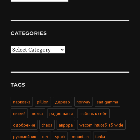
CATEGORIES
Categories
TAGS
парковка
pillion
дерево
norway
зал gamma
низкий
полка
радио настя
любовь к себе
одобрение
chaos
аврора
wacom intuos3 a5 wide
рукомойник
нет
spork
mountain
tanka