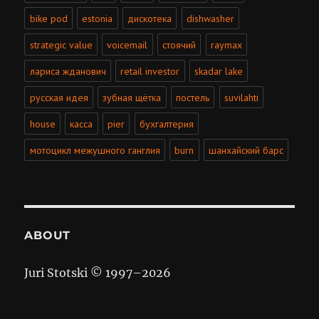
bike pod
estonia
дискотека
dishwasher
strategic value
voicemail
стоячий
raymax
лариса жданович
retail investor
skadar lake
русская идея
зубная щётка
постель
suvilahti
house
касса
pier
бухгалтерия
мотоцикл межушного ганглия
burn
шанхайский барс
ABOUT
Juri Stotski © 1997–
2026