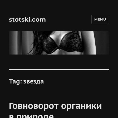
stotski.com
MENU
Tag:
звезда
Говноворот органики
в природе