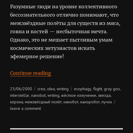
Разумные люди на уровне коллективного
бессознательного отлично понимают, что
межзвёздные полёты для существ из мяса,
говна и костей — несбыточная мечта.
Однако, это не мешает пытливым умам
космических энтузиастов искать
эфемерное решение!
“Межзвёздные полёты”
Continue reading
Posted
Categories
Tags
25/06/2000
creo
idea
writing
ecophagy
flight
gray goo
,
,
,
,
,
on
interstellar
nanobot
writing
жёсткое излучение
звезда
,
,
,
,
,
корона
межзвёздный полёт
нанобот
наноробот
пучок
,
,
,
,
on
leave a comment
межзвёздные
полёты