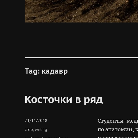
Tag:
кадавр
Косточки в ряд
Posted
21/11/2018
Студенты-меди
on
Categories
по анатомии, к
creo
writing
,
плохо следил 
Tags