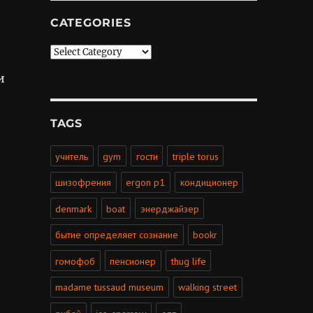
CATEGORIES
Categories
и
TAGS
учитель
gym
гости
triple torus
шизофрения
ergon p1
кондиционер
denmark
boat
энерджайзер
бытие определяет сознание
bookr
гомофоб
пенсионер
thug life
madame tussaud museum
walking street