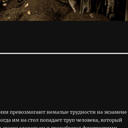
ки превозмогают немалые трудности на экзамене
огда им на стол попадает труп человека, который
за своим здоровьем и пренебрегал физическими