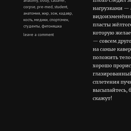
anatomy
body
cadaver
,
,
,
corpse
pre-med
student
,
,
,
нагрузками — 
анатомия
жир
зож
кадавр
,
,
,
,
видоизменённы
кость
медики
спортсмен
,
,
,
пласты жёлтого
студенты
фитоняшка
,
которую желае
on
leave a comment
косточки
— совсем друг
в
на самые каве
ряд
положить тело
хорошо прорис
глазированный
сплетения пуч
высыпайтесь, 
скажут!