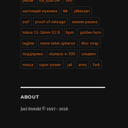
рибай
ice_sparrow
опп
настоящий мужчина
tkk
jätkäsaari
exif
proof-of-mileage
зимняя резина
tokina 11-16mm f/2.8
bpm
golden horn
tagline
mene tekel upharsin
khor virap
поддержка
olympus e-300
сэндвич
massa
super power
jail
army
fork
ABOUT
Juri Stotski © 1997–
2026