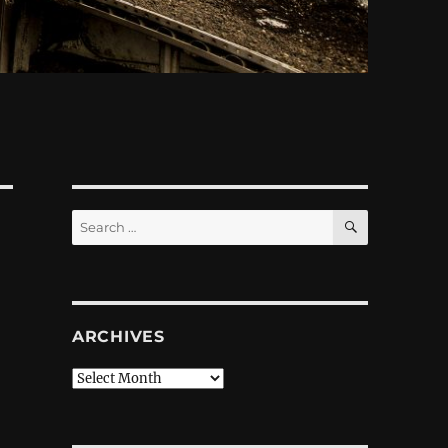
SEARCH
Search
for:
ARCHIVES
Archives