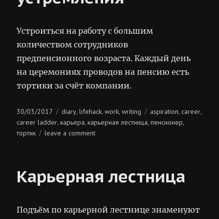
Устроиться на работу с большим
количеством сотрудников
предпенсионного возраста. Каждый день
на церемониях проводов на пенсию есть
тортики за счёт компании.
Posted
Categories
Tags
30/03/2017
diary
lifehack
work
writing
aspiration
career
,
,
,
,
,
on
career ladder
карьера
карьерная лестница
пенсионер
,
,
,
,
on
тортик
leave a comment
карьерные
устремления
Карьерная лестница
Подъём по карьерной лестнице знаменуют