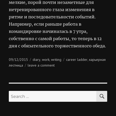
мелкие, порой почти незаметные для
нетренированного глаза изменения в
ритме и последовательности событий.
Например, если раньше работа в
командировке начиналась в 7 утра,
собственно с самой работы, то теперь в 12
дня с обязательного торжественного обеда.
Posted
Categories
Tags
09/12/2015
diary
work
writing
career ladder
карьерная
,
,
,
on
on
лестница
leave a comment
карьерная
лестница
SE
Search
for: