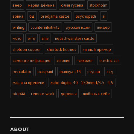
веер
мария дёмина
юлия гусева
stockholm
война
бд
predjama castle
psychopath
ai
writing
counterintuitivity
русская идея
тиндер
мото
wife
smv
neuschwanstein castle
sheldon cooper
sherlock holmes
личный пример
самоидентификация
эстония
психолог
electric car
percolator
occupant
mamiya c33
педант
лсд
машина времени
zuiko digital 40–150mm f/3.5–4.5
otepää
remote work
деревня
любовь к себе
ABOUT