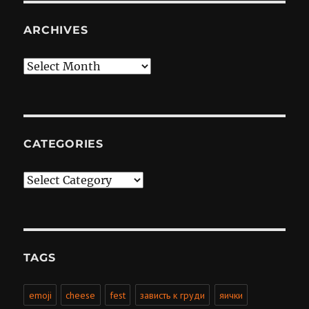
ARCHIVES
Archives
CATEGORIES
Categories
TAGS
emoji
cheese
fest
зависть к груди
яички