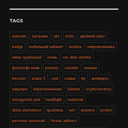
TAGS
estonian
пастрами
utö
tricks
двойной зеро
badge
мобильный кабинет
kontula
микроволновка
ляпис трубецкой
огонь
vor dem steintor
фотолофт маяк
poverty
roulette
монако
heroism
ariane 5
cunt
ставка
hp
антивирус
лакшери
берестенникова
батуми
cryptocurrency
misogynistic jerk
headlight
macbook
disha shemetova
проблеск
нет
коллеги
prešov
personal omnissiah
formal address