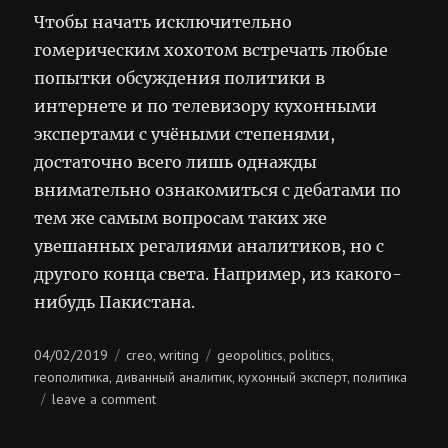
Чтобы начать исключительно
гомерическим хохотом встречать любые
попытки обсуждения политики в
интернете и по телевизору кухонными
экспертами с учёными степенями,
достаточно всего лишь однажды
внимательно ознакомиться с дебатами по
тем же самым вопросам таких же
увешанных регалиями аналитиков, но с
другого конца света. Например, из какого-
нибудь Пакистана.
Posted
Categories
Tags
04/02/2019
creo
writing
geopolitics
politics
,
,
,
on
геополитика
диванный аналитик
кухонный эксперт
политика
,
,
,
on
leave a comment
кухонные
эксперты