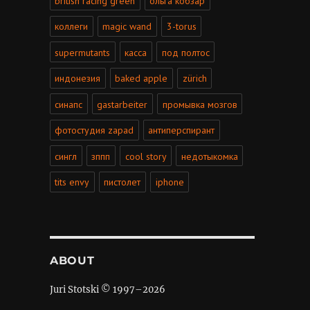
british racing green
ольга кобзар
коллеги
magic wand
3-torus
supermutants
касса
под полтос
индонезия
baked apple
zürich
синапс
gastarbeiter
промывка мозгов
фотостудия zapad
антиперспирант
сингл
зппп
cool story
недотыкомка
tits envy
пистолет
iphone
ABOUT
Juri Stotski © 1997–
2026