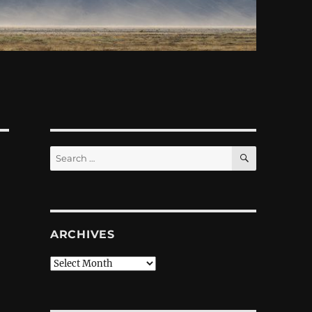
SEARCH
Search
for:
ARCHIVES
Archives