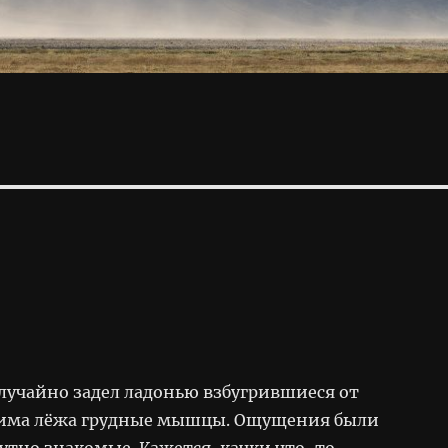
случайно задел ладонью взбугрившиеся от
има лёжа грудные мышцы. Ощущения были
утно знакомые. Кажется, качки что-то