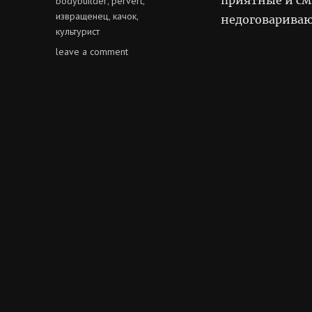
bodybuilder
pervert
,
,
извращенец
качок
,
,
недоговариваю
культурист
on
leave a comment
качки-
извращенцы