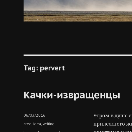
Tag:
pervert
Качки-извращенцы
Posted
06/03/2016
Утром в душе 
on
Categories
прилежного ж
creo
idea
writing
,
,
приятные и см
Tags