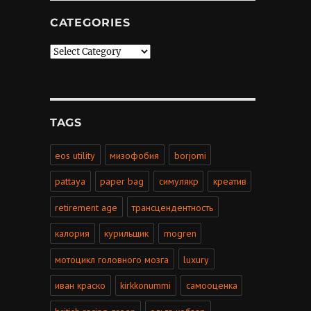
CATEGORIES
Categories
TAGS
eos utility
мизофобия
borjomi
pattaya
paper bag
симулякр
креатив
retirement age
трансцендентность
калория
курильщик
mogren
мотоцикл головного мозга
luxury
иван краско
kirkkonummi
самооценка