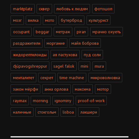
marktplatz
сквер
любовь к людям
фотошоп
мозг
вилка
мото
бутерброд
культурист
occupant
beggar
метраж
piran
мрачно охуеть
раздражители
моргание
майя боброва
жидорептилоиды
ая пастухова
пуд соли
djúpavogshreppur
sagel falok
mini
mura
менталитет
секрет
time machine
микроволновка
закон мёрфи
анна орлова
максима
мотор
raymax
morning
ignominy
proof-of-work
наличные
стокгольм
lisboa
лакшери