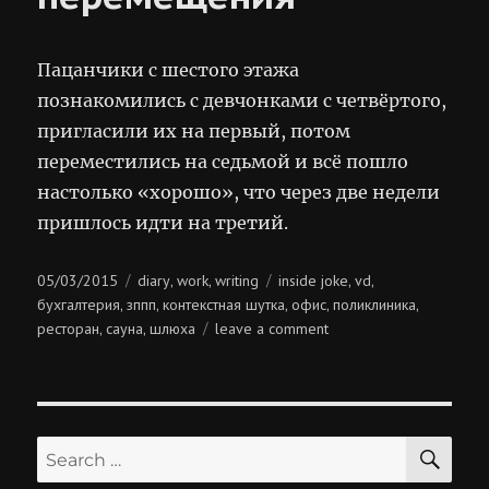
Пацанчики с шестого этажа
познакомились с девчонками с четвёртого,
пригласили их на первый, потом
переместились на седьмой и всё пошло
настолько «хорошо», что через две недели
пришлось идти на третий.
Posted
Categories
Tags
05/03/2015
diary
work
writing
inside joke
vd
,
,
,
,
on
бухгалтерия
зппп
контекстная шутка
офис
поликлиника
,
,
,
,
,
on
ресторан
сауна
шлюха
leave a comment
,
,
вертикальные
перемещения
SE
Search
for: