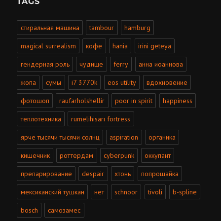
TAGS
стиральная машина
tambour
hamburg
magical surrealism
кофе
hania
irini geteya
гендерная роль
чудище
ferry
анна иоаннова
жопа
сумы
i7 3770k
eos utility
вдохновение
фотошоп
raufarholshellir
poor in spirit
happiness
теплотехника
rumelihisarı fortress
ярче тысячи тысячи солнц
aspiration
органика
кишечник
роттердам
cyberpunk
оккупант
препарирование
despair
хтонь
попрошайка
мексиканский тушкан
нет
schnoor
tivoli
b-spline
bosch
самозамес