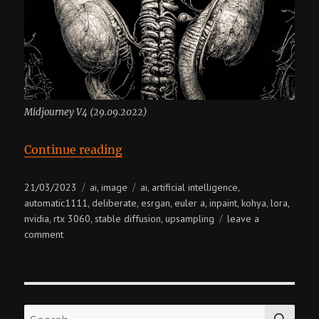
Midjourney V4 (29.09.2022)
“AI Image Generation”
Continue reading
Posted
Categories
Tags
21/03/2023
ai
image
ai
artificial intelligence
,
,
,
on
automatic1111
deliberate
esrgan
euler a
inpaint
kohya
lora
,
,
,
,
,
,
,
nvidia
rtx 3060
stable diffusion
upsampling
leave a
,
,
,
on
comment
ai
image
generation
SE
Search