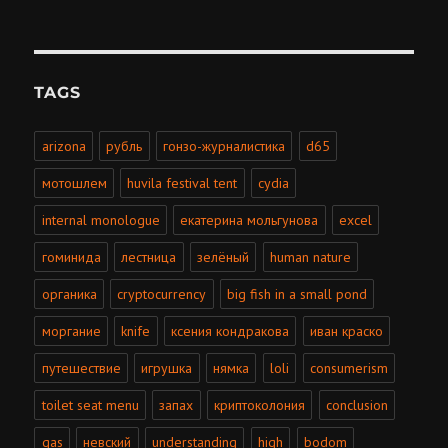
TAGS
arizona
рубль
гонзо-журналистика
d65
мотошлем
huvila festival tent
cydia
internal monologue
екатерина мольгунова
excel
гоминида
лестница
зелёный
human nature
органика
cryptocurrency
big fish in a small pond
моргание
knife
ксения кондракова
иван краско
путешествие
игрушка
нямка
loli
consumerism
toilet seat menu
запах
криптоколония
conclusion
gas
невский
understanding
high
bodom