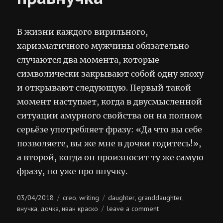
В жизни каждого вирильного,
харизматичного мужчины обязательно
случаются два момента, которые
символически закрывают собой одну эпоху
и открывают следующую. Первый такой
момент наступает, когда в двусмысленной
ситуации амурного свойства он на полном
серьёзе употребляет фразу: «Да что вы себе
позволяете, вы же мне в дочки годитесь!»,
а второй, когда он произносит ту же самую
фразу, но уже про внучку.
Posted
Categories
Tags
03/04/2018
creo
writing
daughter
granddaughter
,
,
,
on
on
внучка
дочка
иван краско
leave a comment
,
,
дочка,