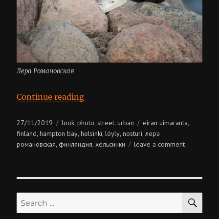
Лера Романовская
“Лера Романовская”
Continue reading
Posted
Categories
Tags
27/11/2019
look
photo
street
urban
eiran uimaranta
,
,
,
,
on
finland
hampton bay
helsinki
löyly
nosturi
лера
,
,
,
,
,
on
романовская
финляндия
хельсинки
leave a comment
,
,
лера
романовск
SE
Search
for: