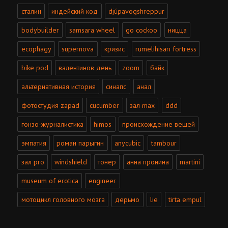
сталин
индейский код
djúpavogshreppur
bodybuilder
samsara wheel
go cockoo
ницца
ecophagy
supernova
кризис
rumelihisarı fortress
bike pod
валентинов день
zoom
байк
альтернативная история
синапс
анал
фотостудия zapad
cucumber
зал max
ddd
гонзо-журналистика
himos
происхождение вещей
эмпатия
роман парыгин
anycubic
tambour
зал pro
windshield
тонер
анна пронина
martini
museum of erotica
engineer
мотоцикл головного мозга
дерьмо
lie
tirta empul