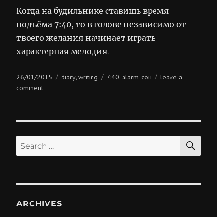
Когда на будильнике ставишь время
подъёма 7:40, то в голове независимо от
твоего желания начинает играть
характерная мелодия.
Posted
Categories
Tags
26/01/2015
diary
writing
7:40
alarm
сон
leave a
,
,
,
on
on
comment
7:40
SE
Search
for:
ARCHIVES