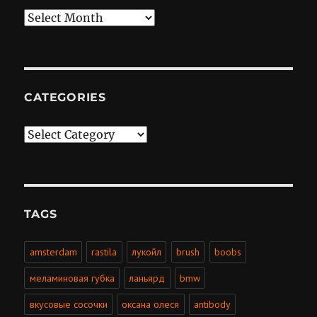
Archives
CATEGORIES
Categories
TAGS
amsterdam
rastila
лукойл
brush
boobs
меламиновая губка
ланьярд
bmw
вкусовые сосочки
оксана олеся
antibody