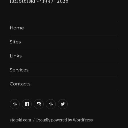
Juri Stotski © 1997–
2026
Home
Sites
Links
Services
Contacts
вКонтакте
Facebook
Instagram
LiveJournal
Twitter
stotski.com
Proudly powered by WordPress