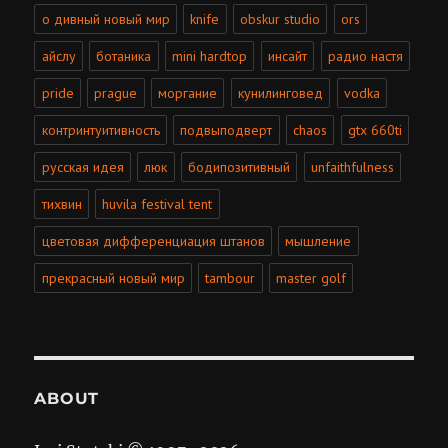
о дивный новый мир
knife
obskur studio
ors
айслу
ботаника
mini hardtop
инсайт
радио настя
pride
prague
моргание
кунилинговед
vodka
контринтуитивность
подвыподверт
chaos
gtx 660ti
русская идея
люк
бодипозитивный
unfaithfulness
тихвин
huvila festival tent
цветовая дифференциация штанов
мышление
прекрасный новый мир
tambour
master golf
ABOUT