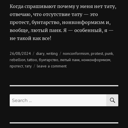
Когда спрашивают почему у меня нет тату,
отвечаю, что отсутствие тату — это
протест, бунтарство, нонконформизм и,
вообще, лютый панк. Я — особенный, я —
не такой как все!
Posted
Categories
Tags
26/08/2024
diary
writing
nonconformism
protest
punk
,
,
,
,
on
rebellion
tattoo
бунтарство
лютый панк
нонконформизм
,
,
,
,
,
on
протест
тату
leave a comment
,
лютый
панк
SE
Search
for: