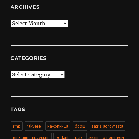
ARCHIVES
Archives
CATEGORIES
Categories
TAGS
rmp
rakvere
нажопница
борщ
satria agrowisata
внезапно приуныть
pedant
psp
жизнь по понятиям