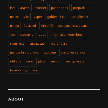
ibm
aramis
mindset
paper book
prepack
пенис
skin
vaper
golden circle
compliment
нямка
больной
kirkjufell
варвара макаровна
fact
стозевно
ddds
information equilibrium
siem reap
страдашки
ace of base
margarita voronova
cabbage
customer service
old age
guro
plate
session
margo kitara
бутерброд
nice
ABOUT