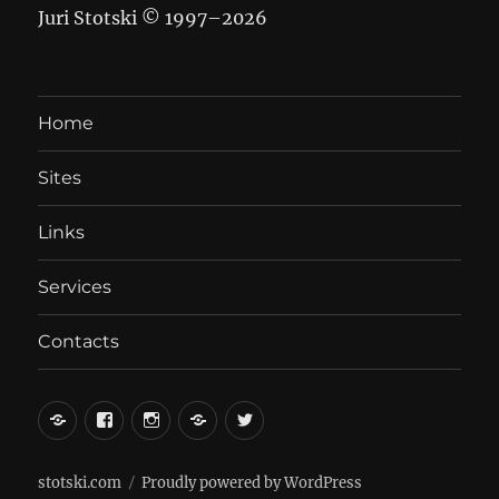
Juri Stotski © 1997–
2026
Home
Sites
Links
Services
Contacts
вКонтакте
Facebook
Instagram
LiveJournal
Twitter
stotski.com
Proudly powered by WordPress