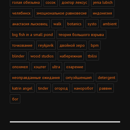
голая обезьяна
сосок
доктор лексус
jenia lubich
челябинск
эмоциональное равновесие
индонезия
анастасия лысковец
walk
botanics
systo
ambient
big fish in a small pond
теория большого взрыва
точкование
reykjavík
двойной зеро
bpm
blinder
wood studios
набережная
tbilisi
опохмел
хэштег
ultra
озарение
неоправданные ожидания
ситуэйшеншип
detergent
katrin angel
tinder
огород
наноробот
раввин
бог