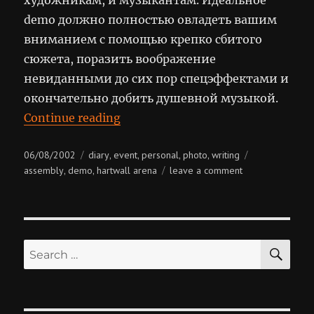
художникам, и музыкантам. Идеальное
demo должно полностью овладеть вашим
вниманием с помощью крепко сбитого
сюжета, поразить воображение
невиданными до сих пор спецэффектами и
окончательно добить душевной музыкой.
“Assembly 2002”
Continue reading
Posted
Categories
Tags
06/08/2002
diary
event
personal
photo
writing
,
,
,
,
on
on
assembly
demo
hartwall arena
leave a comment
,
,
assembly
2002
SE
Search
for: