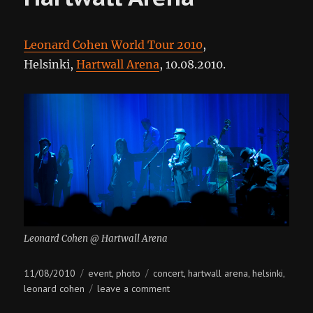
Leonard Cohen World Tour 2010
,
Helsinki,
Hartwall Arena
, 10.08.2010.
Leonard Cohen @ Hartwall Arena
Posted
Categories
Tags
11/08/2010
event
photo
concert
hartwall arena
helsinki
,
,
,
,
on
on
leonard cohen
leave a comment
leonard