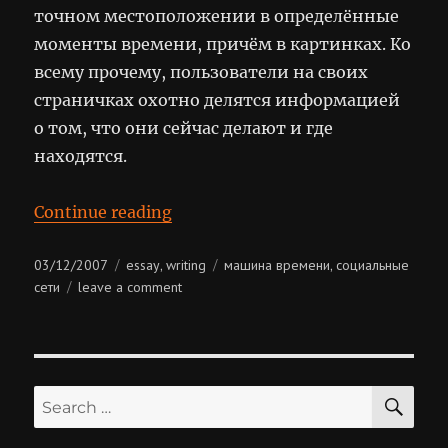
точном местоположении в определённые
моменты времени, причём в картинках. Ко
всему прочему, пользователи на своих
страничках охотно делятся информацией
о том, что они сейчас делают и где
находятся.
“Лоскутная машина времени”
Continue reading
Posted
Categories
Tags
03/12/2007
essay
writing
машина времени
социальные
,
,
on
on
сети
leave a comment
лоскутная
машина
времени
SE
Search
for: