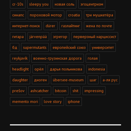
cr-10s
sleepy you
новая соль
эгоцентризм
синапс
пороховой мотор
croatia
три мушкетёра
интернет-поиск
dürer
газлайтинг
жена по почте
гитара
järvenpää
эгрегор
перверзный нарциссист
бд
supermutants
европейский союз
университет
reykjavík
военно-грузинская дорога
голая
headlight
орёл
дарья польникова
indonesia
daughter
диоген
übersee-museum
шаг
а-ля рус
prešov
ashcatcher
bitcoin
shit
impressing
memento mori
love story
iphone