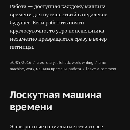
Работа — доступная каждому машина
времени для путешествий в недалёкое
будущее. Если работать почти
круглосуточно, то утро понедельника
незаметно превращается сразу в вечер
пятницы.
Posted
Categories
Tags
30/09/2016
creo
diary
lifehack
work
writing
time
,
,
,
,
on
on
machine
work
машина времени
работа
leave a comment
,
,
,
машин
времен
Лоскутная машина
времени
Электронные социальные сети со всё