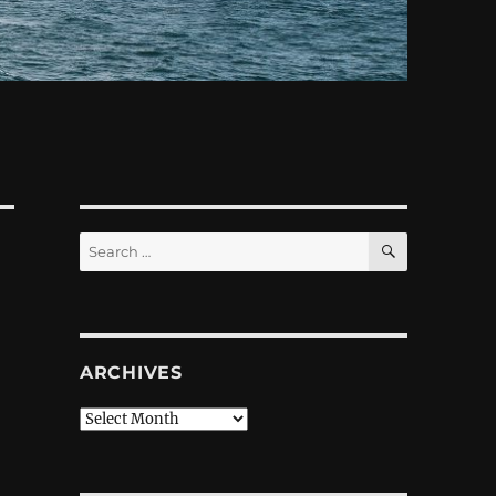
SEARCH
Search
for:
ARCHIVES
Archives