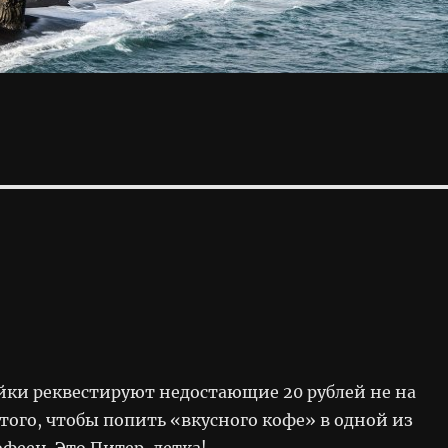
ки реквестируют недостающие 20 рублей не на
 того, чтобы попить «вкусного кофе» в одной из
феен. Это Питер, детка!