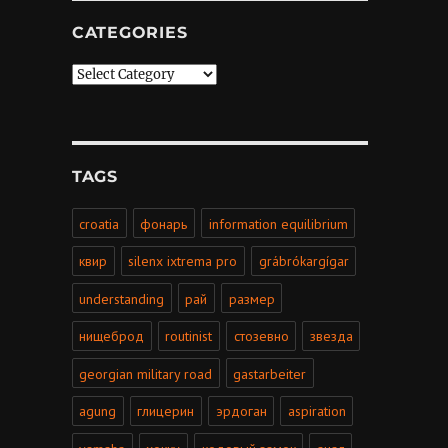
CATEGORIES
Categories
TAGS
croatia
фонарь
information equilibrium
квир
silenx ixtrema pro
grábrókargígar
understanding
рай
размер
нищеброд
routinist
стозевно
звезда
georgian military road
gastarbeiter
agung
глицерин
эрдоган
aspiration