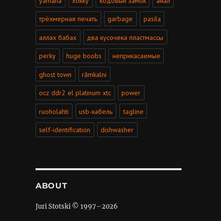
yamaha
хокку
кодовый замок
анал
трёхмерная печать
garbage
pasila
аллах бабах
два кусочека пластмассы
perky
huge boobs
неприкасаемые
ghost town
rāmkalni
ocz ddr2 el platinum xtc
power
ruoholahti
usb-кабель
tagline
self-identification
dishwasher
ABOUT
Juri Stotski © 1997–
2026