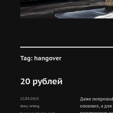
Tag:
hangover
20 рублей
Posted
22/03/2015
Даже попрошай
on
Categories
опохмел, а для
diary
writing
,
хипстерских ко
Tags