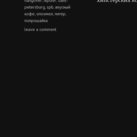
hangover
hipster
saint-
,
,
petersburg
spb
вкусный
,
,
кофе
опохмел
питер
,
,
,
попрошайка
on
leave a comment
20
рублей