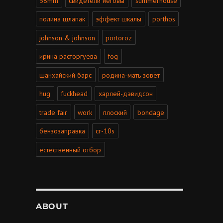
58mm
свидетели иеговы
summerhouse
полина шлапак
эффект шкалы
porthos
johnson & johnson
portoroz
ирина расторгуева
fog
шанхайский барс
родина-мать зовёт
hug
fuckhead
харлей-дэвидсон
trade fair
work
плоский
bondage
бензозаправка
cr-10s
естественный отбор
ABOUT