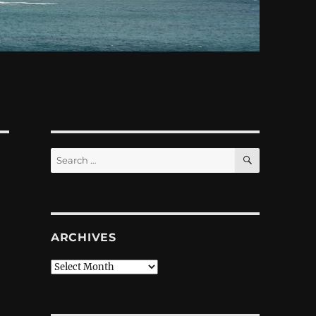
SEARCH
Search
for:
ARCHIVES
Archives