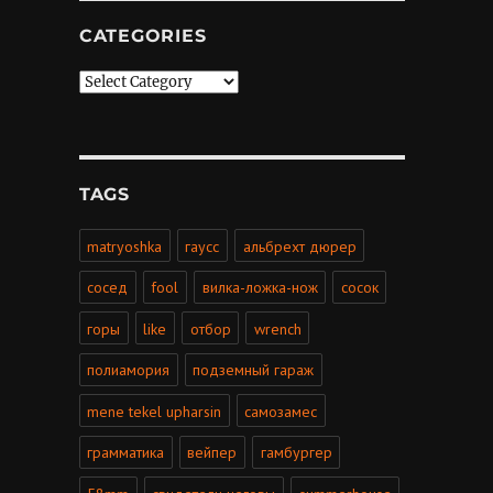
CATEGORIES
Categories
TAGS
matryoshka
гаусс
альбрехт дюрер
сосед
fool
вилка-ложка-нож
сосок
горы
like
отбор
wrench
полиамория
подземный гараж
mene tekel upharsin
самозамес
грамматика
вейпер
гамбургер