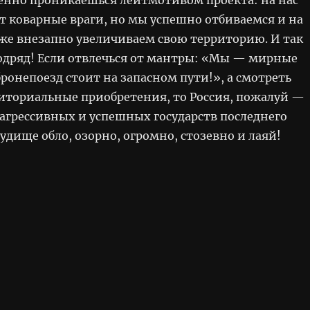
т коварные враги, но мы успешно отбиваемся и на
же внезапно увеличиваем свою территорию. И так
подряд! Если отвлечься от мантры: «Мы — мирные
ронепоезд стоит на запасном пути!», а смотреть
риториальные приобретения, то Россия, пожалуй —
 агрессивных и успешных государств последнего
удище обло, озорно, огромно, стозевно и лаяй!