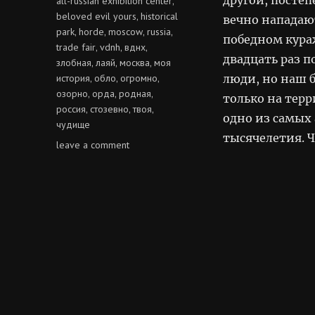
all-russian exhibition center
,
beloved evil yours
historical
,
вечно нападаю
park
horde
moscow
russia
,
,
,
,
победном кура
trade fair
vdnh
вднх
,
,
,
двадцать раз 
злобная
лаяй
москва
моя
,
,
,
история
обло
огромно
люди, но наш б
,
,
,
озорно
орда
родная
,
,
,
только на тер
россия
стозевно
твоя
,
,
,
одно из самых
чудище
тысячелетия. Ч
on
leave a comment
орда
—
родная,
злобная,
твоя