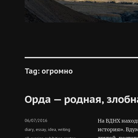
Tag:
огромно
Орда — родная, злобн
Posted
06/07/2016
На ВДНХ наход
on
Categories
история». Вду
diary
essay
idea
writing
,
,
,
другой, посте
Tags