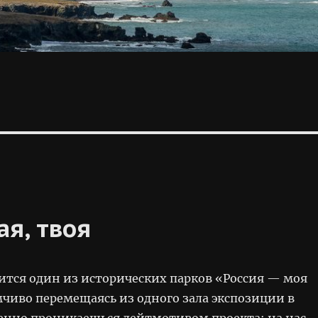
ая, твоя
ится один из исторических парков «Россия — моя
мчиво перемещаясь из одного зала экспозиции в
пенно проникаешься лейтмотивом проекта: на нас