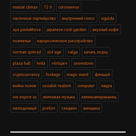
mutual climax
72 h
coronavirus
частичное партнёрство
внутренний голос
sigulda
aya pastukhova
japanese rock garden
вкусный кофе
похмелье
нарциссическое расстройство
norman spinrad
old age
valga
качать лодку
plaza hall
hvítá
võrtsjärv
snowstorm
cryptocurrency
footage
magic wand
феншуй
война полов
socialist realism
computer
лаура
we inspire us
лютневая музыка
латиноамериканец
мелодичный
prešov
сэндвич
женщина