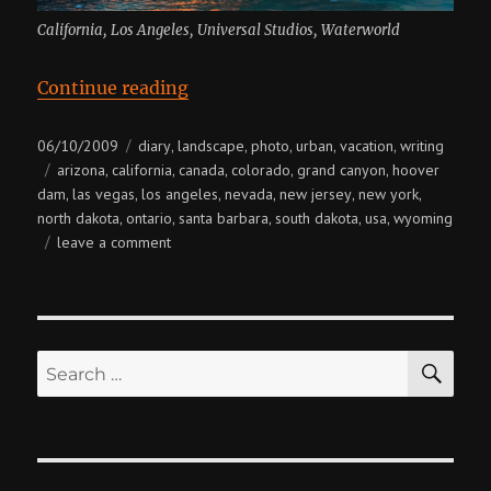
California, Los Angeles, Universal Studios, Waterworld
“USA + Canada”
Continue reading
Posted
Categories
06/10/2009
diary
landscape
photo
urban
vacation
writing
,
,
,
,
,
on
Tags
arizona
california
canada
colorado
grand canyon
hoover
,
,
,
,
,
dam
las vegas
los angeles
nevada
new jersey
new york
,
,
,
,
,
,
north dakota
ontario
santa barbara
south dakota
usa
wyoming
,
,
,
,
,
on
leave a comment
usa
+
canada
SE
Search
for: