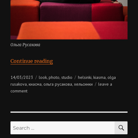
Ольга Русакова
“Ольга Русакова”
Continue reading
Posted
Categories
Tags
14/03/2023
look
photo
studio
helsinki
kiasma
olga
,
,
,
,
on
rusakova
киасма
ольга русакова
хельсинки
leave a
,
,
,
on
comment
ольга
русакова
SE
Search
for: