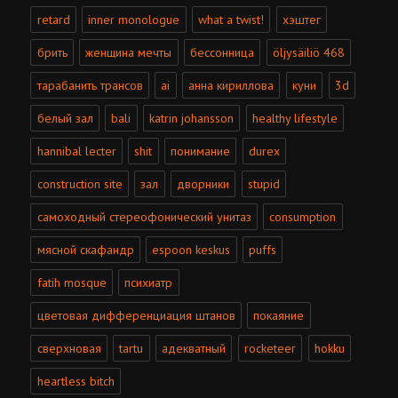
retard
inner monologue
what a twist!
хэштег
брить
женщина мечты
бессонница
öljysäiliö 468
тарабанить трансов
ai
анна кириллова
куни
3d
белый зал
bali
katrin johansson
healthy lifestyle
hannibal lecter
shit
понимание
durex
construction site
зал
дворники
stupid
самоходный стереофонический унитаз
consumption
мясной скафандр
espoon keskus
puffs
fatih mosque
психиатр
цветовая дифференциация штанов
покаяние
сверхновая
tartu
адекватный
rocketeer
hokku
heartless bitch