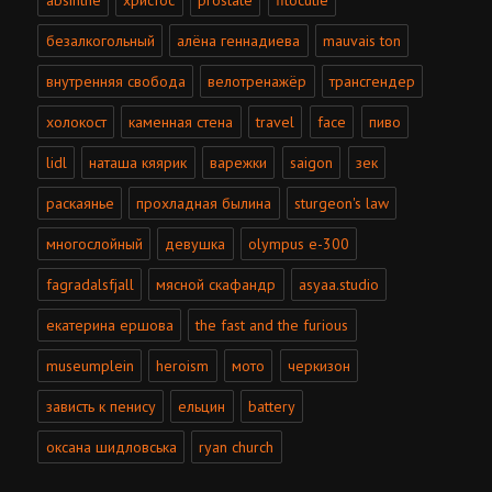
absinthe
христос
prostate
fitocutie
безалкогольный
алёна геннадиева
mauvais ton
внутренняя свобода
велотренажёр
трансгендер
холокост
каменная стена
travel
face
пиво
lidl
наташа кяярик
варежки
saigon
зек
раскаянье
прохладная былина
sturgeon's law
многослойный
девушка
olympus e-300
fagradalsfjall
мясной скафандр
asyaa.studio
екатерина ершова
the fast and the furious
museumplein
heroism
мото
черкизон
зависть к пенису
ельцин
battery
оксана шидловська
ryan church