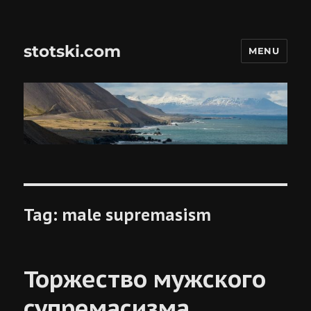
stotski.com
MENU
Tag:
male supremasism
Торжество мужского
супремасизма