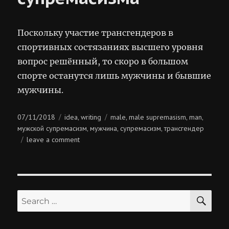
Поскольку участие трансгендеров в
спортивных состязаниях высшего уровня
вопрос решённый, то скоро в большом
спорте останутся лишь мужчины и бывшие
мужчины.
Posted
Categories
Tags
07/11/2018
idea
writing
male
male supremasism
man
,
,
,
,
on
мужской супремасизм
мужчина
супремасизм
трансгендер
,
,
,
on
leave a comment
торжество
мужского
супремасизма
SE
Search
for: