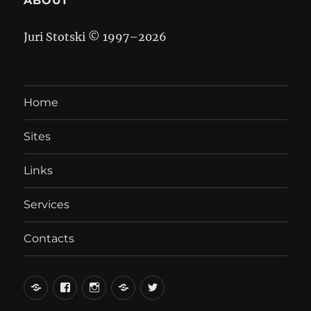
ABOUT
Juri Stotski © 1997–
2026
Home
Sites
Links
Services
Contacts
вКонтакте
Facebook
Instagram
LiveJournal
Twitter