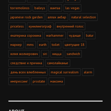
torremolinos
baileys
вантаа
las vegas
japanese rock garden
аллах акбар
natural selection
priceless
кунилингограф
внутренний голос
екатерина сорокина
warhammer
чудище
batur
маркер
mms
earth
toilet
цветущие 18
юлия жолнерович
siri
ницца
sandwich
cледствие и причина
самолайканье
день всех влюбленных
magical surrealism
alarm
импрессинг
prostate
максима