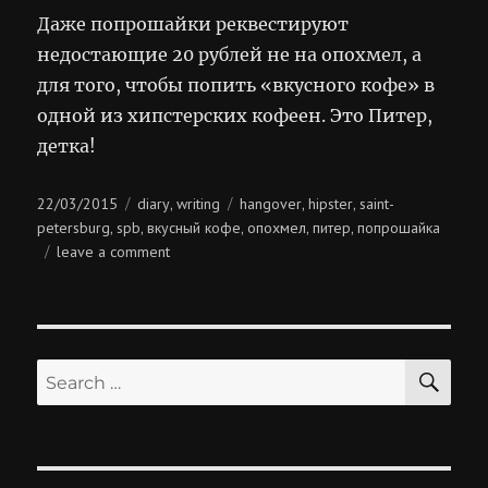
Даже попрошайки реквестируют
недостающие 20 рублей не на опохмел, а
для того, чтобы попить «вкусного кофе» в
одной из хипстерских кофеен. Это Питер,
детка!
Posted
Categories
Tags
22/03/2015
diary
writing
hangover
hipster
saint-
,
,
,
on
petersburg
spb
вкусный кофе
опохмел
питер
попрошайка
,
,
,
,
,
on
leave a comment
20
рублей
SE
Search
for: