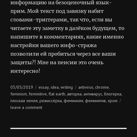
информацию на безоценочный язык-
прим. Мой текст под завязку набит
словами-триггерами, так что, если вы
читаете эту заметку в далёком будущем, то
напишите в комментариях, какие именно
настройки вашего инфо-стража
позволили ей пробиться через все ваши
защиты?! Мне на пенсии это очень
интересно!
Posted
Categories
Tags
03/05/2019
essay
idea
writing
antivirus
chrome
,
,
,
,
on
feminism
feminitive
flat earth
авторка
антивирус
блогерка
,
,
,
,
,
,
плоская земля
режиссёрка
феминизм
феминитив
хром
,
,
,
,
on
leave a comment
информационный
антивирус