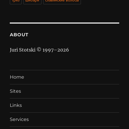
триз
шибари
славянские волосы
ABOUT
Juri Stotski © 1997–
2026
Home
Sites
Links
Services