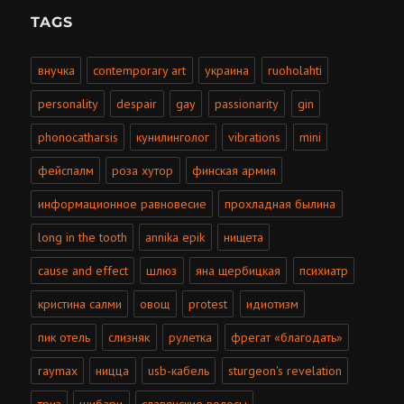
TAGS
внучка
contemporary art
украина
ruoholahti
personality
despair
gay
passionarity
gin
phonocatharsis
кунилинголог
vibrations
mini
фейспалм
роза хутор
финская армия
информационное равновесие
прохладная былина
long in the tooth
annika epik
нищета
cause and effect
шлюз
яна щербицкая
психиатр
кристина салми
овощ
protest
идиотизм
пик отель
слизняк
рулетка
фрегат «благодать»
raymax
ницца
usb-кабель
sturgeon's revelation