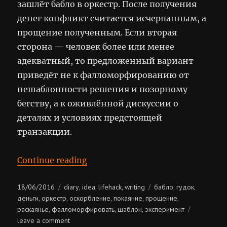
зашлёт бабло в оркестр. После получения
денег конфликт считается исчерпанным, а
прощение полученным. Если вторая
сторона — человек более или менее
адекватный, то предложенный вариант
приведёт не к фалломорфированию от
нешаблонности решения и позорному
бегству, а к оживлённой дискуссии о
деталях и условиях предстоящей
транзакции.
“Продай своё прощение”
Continue reading
Posted
Categories
Tags
18/06/2016
diary
idea
lifehack
writing
бабло
гудок
,
,
,
,
,
on
деньги
оркестр
оскорбление
покаяние
прощение
,
,
,
,
,
раскаянье
фалломорфировать
шаблон
эксперимент
,
,
,
on
leave a comment