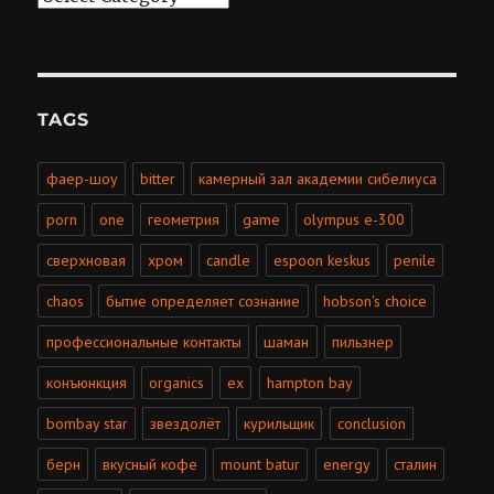
TAGS
фаер-шоу
bitter
камерный зал академии сибелиуса
porn
one
геометрия
game
olympus e-300
сверхновая
хром
candle
espoon keskus
penile
chaos
бытие определяет сознание
hobson's choice
профессиональные контакты
шаман
пильзнер
конъюнкция
organics
ex
hampton bay
bombay star
звездолёт
курильщик
conclusion
берн
вкусный кофе
mount batur
energy
сталин