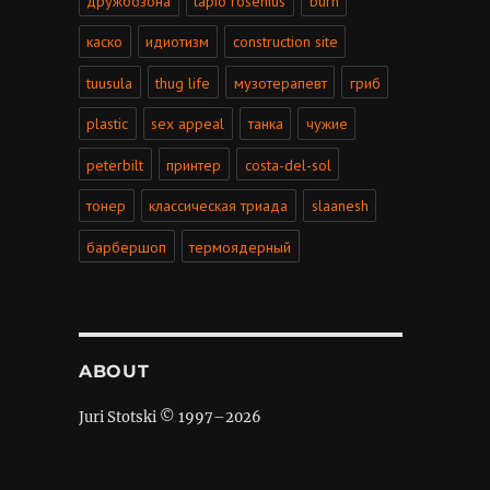
дружбозона
tapio rosenius
burn
каско
идиотизм
construction site
tuusula
thug life
музотерапевт
гриб
plastic
sex appeal
танка
чужие
peterbilt
принтер
costa-del-sol
тонер
классическая триада
slaanesh
барбершоп
термоядерный
ABOUT
Juri Stotski © 1997–
2026