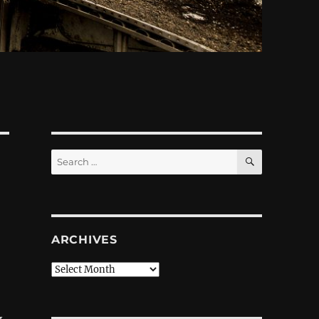
SEARCH
Search
for:
ARCHIVES
Archives
м