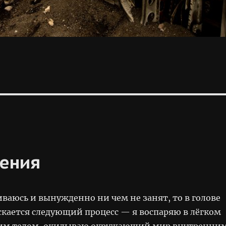
ения
иваюсь и вынужденно ни чем не занят, то в голове
скается следующий процесс — я воспаряю в лёгком
оим телом, окидываю окружающий мир внутренни