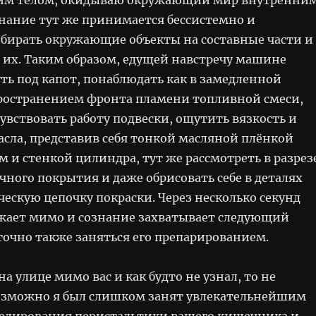
знание тут же принимается бессистемно и
бирать окружающие объекты на составные части и
 их. Таким образом, едущей навстречу машине
ть под капот, понаблюдать как в замедленной
пространением фронта пламени топливной смеси,
вствовать работу подвески, ощутить вязкость и
асла, представив себя тонкой масляной плёнкой
 и стенкой цилиндра, тут же рассмотреть в разрез
чного покрытия и даже обрисовать себе в деталях
ескую цепочку покраски. Через несколько секунд
ает мимо и сознание захватывает следующий
точно также заняться его препарированием.
на улице мимо вас и как будто не узнал, то не
озможно я был слишком занят увлекательнейшим
елирования перистальтики вашего кишечника и