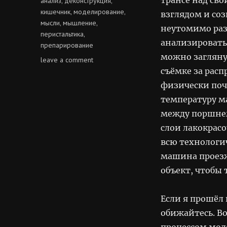
анализ
деконструкция
,
,
кишечник
моделирование
,
,
взглядом и со
мысли
мышление
,
,
неутомимо раз
перистальтика
,
анализировать
препарирование
можно загляну
on
leave a comment
неугомонность
съёмке за рас
мышления
физически почу
температуру м
между поршнем
слои лакокрасо
всю технологич
машина проезж
объект, чтобы 
Если я прошёл 
обижайтесь. В
процессом мод