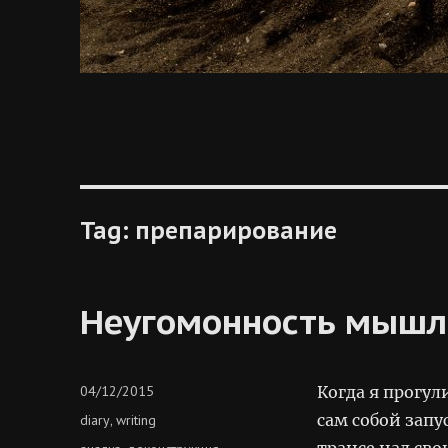
Tag:
препарирование
Неугомонность мышл
Posted
04/12/2015
Когда я прогул
on
Categories
сам собой запу
diary
writing
,
трансе над св
Tags