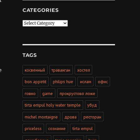
CATEGORIES
Categories
TAGS
е
косвенный
траванган
хостел
bon appetit
philips hue
ислам
офис
говно
game
прокрустово ложе
tirta empul holy water temple
убуд
michel montaigne
дрова
ресторан
priceless
сознание
tirta empul