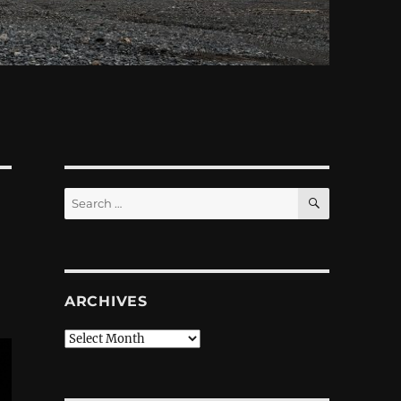
SEARCH
Search
for:
ARCHIVES
Archives