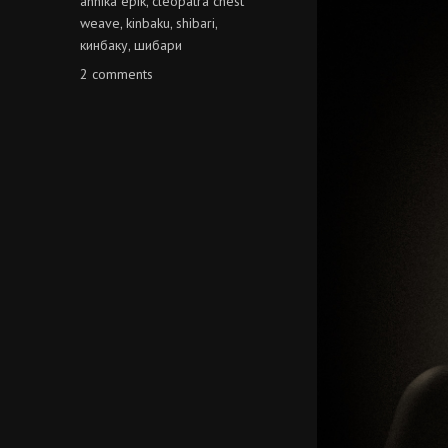
annika epik
cleopatra chest
,
weave
kinbaku
shibari
,
,
,
кинбаку
шибари
,
on
2 comments
annika
epik