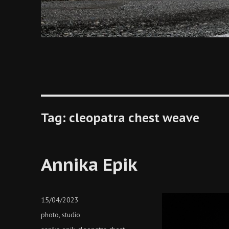
Tag:
cleopatra chest weave
Annika Epik
Posted
15/04/2023
on
Categories
photo
studio
,
Tags