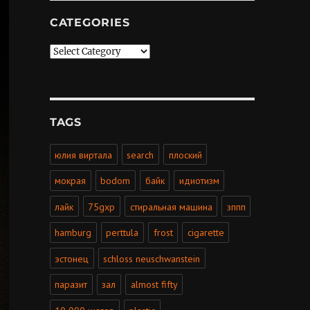
CATEGORIES
Categories
TAGS
юлия виртала
search
плоский
мокрая
bodom
байк
идиотизм
лайк
75gxp
стиральная машина
зппп
hamburg
perttula
frost
cigarette
эстонец
schloss neuschwanstein
паразит
зал
almost fifty