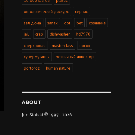
10 000 шагов
plastic
онтологический дискурс
сервис
зал дюна
запах
dot
bet
сознание
jail
crap
dishwasher
hd7970
сверхновая
masterclass
носок
супермутанты
розничный инвестор
portoroz
human nature
ABOUT
Juri Stotski © 1997–
2026