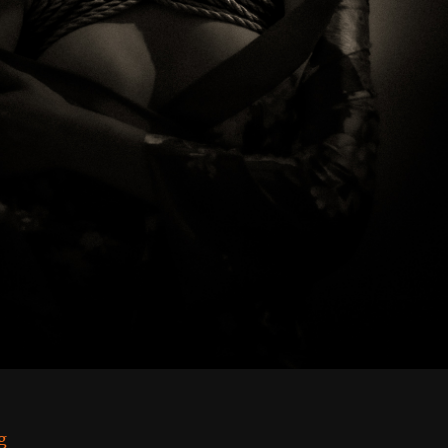
“Annika Epik”
g