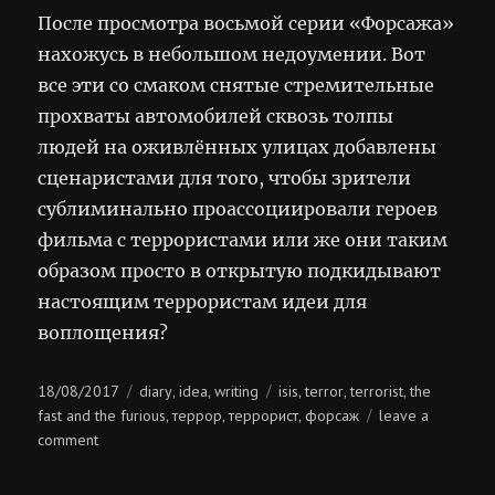
После просмотра восьмой серии «Форсажа»
нахожусь в небольшом недоумении. Вот
все эти со смаком снятые стремительные
прохваты автомобилей сквозь толпы
людей на оживлённых улицах добавлены
сценаристами для того, чтобы зрители
сублиминально проассоциировали героев
фильма с террористами или же они таким
образом просто в открытую подкидывают
настоящим террористам идеи для
воплощения?
Posted
Categories
Tags
18/08/2017
diary
idea
writing
isis
terror
terrorist
the
,
,
,
,
,
on
fast and the furious
террор
террорист
форсаж
leave a
,
,
,
on
comment
полный
форсаж!