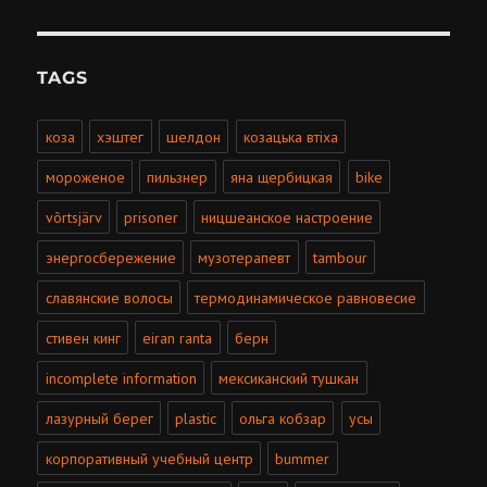
TAGS
коза
хэштег
шелдон
козацька втiха
мороженое
пильзнер
яна щербицкая
bike
võrtsjärv
prisoner
ницшеанское настроение
энергосбережение
музотерапевт
tambour
славянские волосы
термодинамическое равновесие
стивен кинг
eiran ranta
берн
incomplete information
мексиканский тушкан
лазурный берег
plastic
ольга кобзар
усы
корпоративный учебный центр
bummer