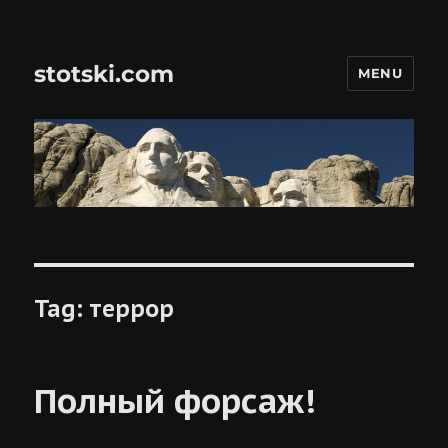
stotski.com
MENU
Tag:
террор
Полный форсаж!