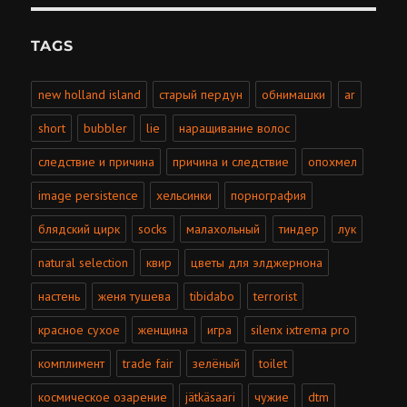
TAGS
new holland island
старый пердун
обнимашки
ar
short
bubbler
lie
наращивание волос
cледствие и причина
причина и следствие
опохмел
image persistence
хельсинки
порнография
блядский цирк
socks
малахольный
тиндер
лук
natural selection
квир
цветы для элджернона
настень
женя тушева
tibidabo
terrorist
красное сухое
женщина
игра
silenx ixtrema pro
комплимент
trade fair
зелёный
toilet
космическое озарение
jätkäsaari
чужие
dtm