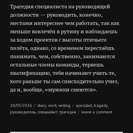
Трагедия специалиста на руководящей
должности — руководить, конечно,
местами интереснее чем работать, так как
меньше вовлечён в рутину и наблюдаешь
за ходом проектов с высоты птичьего
полёта, однако, со временем перестаёшь
понимать, чем, собственно, занимаются
остальные члены команды, теряешь
квалификацию, тебя начинают учить те,
кого раньше ты сам снисходительно учил,
да и, вообще, «мужики смеются».
Posted
Categories
Tags
10/03/2016
diary
work
writing
specialist
tragedy
,
,
,
,
on
on
руководитель
специалист
трагедия
leave a comment
,
,
трагедия
специалист