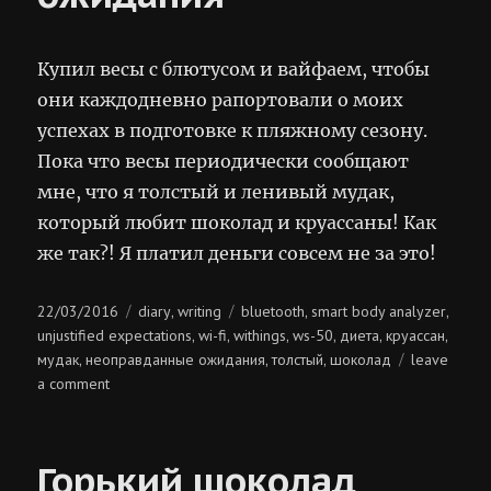
Купил весы с блютусом и вайфаем, чтобы
они каждодневно рапортовали о моих
успехах в подготовке к пляжному сезону.
Пока что весы периодически сообщают
мне, что я толстый и ленивый мудак,
который любит шоколад и круассаны! Как
же так?! Я платил деньги совсем не за это!
Posted
Categories
Tags
22/03/2016
diary
writing
bluetooth
smart body analyzer
,
,
,
on
unjustified expectations
wi-fi
withings
ws-50
диета
круассан
,
,
,
,
,
,
мудак
неоправданные ожидания
толстый
шоколад
leave
,
,
,
on
a comment
неоправданные
ожидания
Горький шоколад