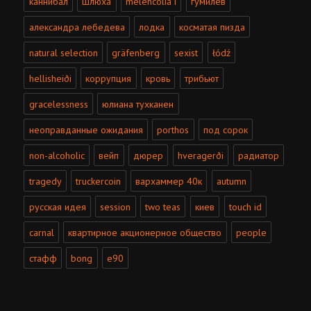
каннибал
шлюха
melencolia i
гумилёв
александра лебедева
лодка
косматая пизда
natural selection
gräfenberg
sexist
łódź
hellisheiði
коррупция
кровь
трибьют
gracelessness
юлиана тухканен
неоправданные ожидания
porthos
под сорок
non-alcoholic
вейп
дюрер
hveragerði
радиатор
tragedy
truckercoin
вархаммер 40к
autumn
русская идея
session
two teas
киев
touch id
carnal
квартирное акционерное общество
people
стафф
bong
e90