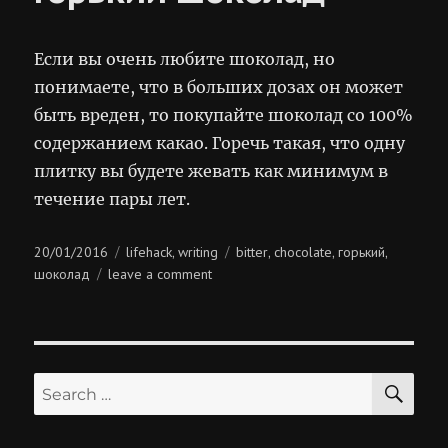
Если вы очень любите шоколад, но
понимаете, что в больших дозах он может
быть вреден, то покупайте шоколад со 100%
содержанием какао. Горечь такая, что одну
плитку вы будете жевать как минимум в
течение пары лет.
Posted
Categories
Tags
20/01/2016
lifehack
writing
bitter
chocolate
горький
,
,
,
,
on
on
шоколад
leave a comment
горький
шоколад
SE
Search
for: