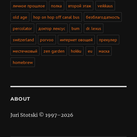
личное прошлое
полка
второй этаж
veikkaus
old age
hop on hop off canal bus
безблагодатность
percolator
доктор лексус
bum
dr. lexus
switzerland
porvoo
интернет овощей
прекулер
местечковый
zen garden
hokku
eu
маска
homebrew
ABOUT
Juri Stotski © 1997–
2026