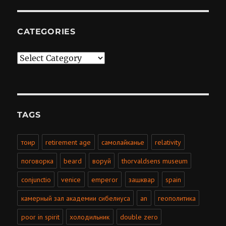
CATEGORIES
Categories
TAGS
тоир
retirement age
самолайканье
relativity
поговорка
beard
воруй
thorvaldsens museum
conjunctio
venice
emperor
зашквар
spain
камерный зал академии сибелиуса
an
геополитика
poor in spirit
холодильник
double zero