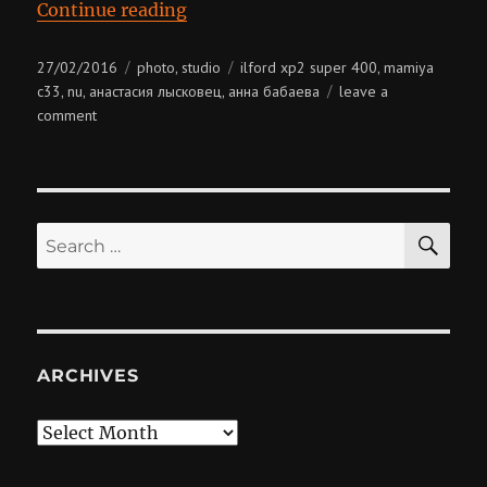
“Анна Бабаева”
Continue reading
Posted
Categories
Tags
27/02/2016
photo
studio
ilford xp2 super 400
mamiya
,
,
on
c33
nu
анастасия лысковец
анна бабаева
leave a
,
,
,
on
comment
анна
бабаева
SE
Search
for:
ARCHIVES
Archives