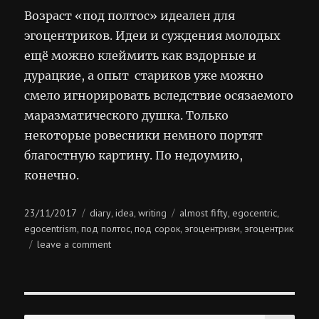
Возраст «под полтос» идеален для
эгоцентриков. Идеи и суждения молодых
ещё можно клеймить как вздорные и
дурацкие, а опыт стариков уже можно
смело игнорировать вследствие осязаемого
маразматического душка. Только
некоторые ровесники немного портят
благостную картину. По недоумию,
конечно.
Posted
Categories
Tags
23/11/2017
diary
idea
writing
almost fifty
egocentric
,
,
,
,
on
egocentrism
под полтос
под сорок
эгоцентризм
эгоцентрик
,
,
,
,
on
leave a comment
под
полтос