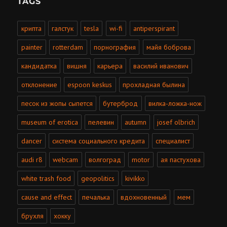
TAGS
крипта
галстук
tesla
wi-fi
antiperspirant
painter
rotterdam
порнография
майя боброва
кандидатка
вишня
карьера
василий иванович
отклонение
espoon keskus
прохладная былина
песок из жопы сыпется
бутерброд
вилка-ложка-нож
museum of erotica
пелевин
autumn
josef olbrich
dancer
система социального кредита
специалист
audi r8
webcam
волгоград
motor
ая пастухова
white trash food
geopolitics
kivikko
cause and effect
печалька
вдохновенный
мем
брухля
хокку