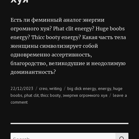
Есть ли феминный аналог энергии
огромного хуя? Phat clit energy? Huge boobs
energy? Thicc booty energy? Какая часть тела
женщины символизирует собой
одновременно ассертивность,
благородство, великодушие и неодолимую
доминантность?
Posted
Categories
Tags
22/12/2023
creo
writing
big dick energy
energy
huge
,
,
,
on
boobs
phat clit
thicc booty
энергия огромного хуя
leave a
,
,
,
on
comment
энергия
огромного
хуя
SE
Search