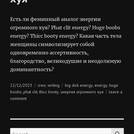
Есть ли феминный аналог энергии
огромного хуя? Phat clit energy? Huge boobs
energy? Thicc booty energy? Какая часть тела
женщины символизирует собой
одновременно ассертивность,
благородство, великодушие и неодолимую
доминантность?
Posted
Categories
Tags
22/12/2023
creo
writing
big dick energy
energy
huge
,
,
,
on
boobs
phat clit
thicc booty
энергия огромного хуя
leave a
,
,
,
on
comment
энергия
огромного
хуя
SE
Search