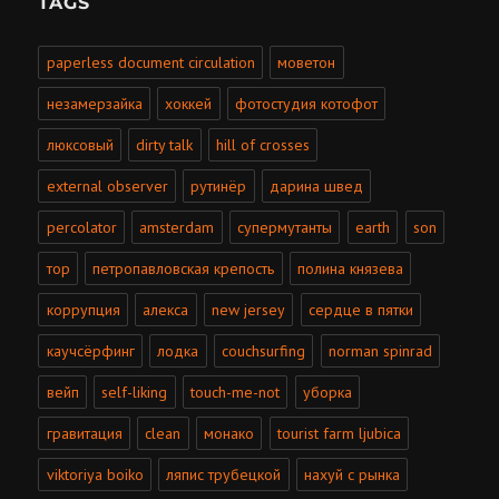
TAGS
paperless document circulation
моветон
незамерзайка
хоккей
фотостудия котофот
люксовый
dirty talk
hill of crosses
external observer
рутинёр
дарина швед
percolator
amsterdam
супермутанты
earth
son
тор
петропавловская крепость
полина князева
коррупция
алекса
new jersey
сердце в пятки
каучсёрфинг
лодка
couchsurfing
norman spinrad
вейп
self-liking
touch-me-not
уборка
гравитация
clean
монако
tourist farm ljubica
viktoriya boiko
ляпис трубецкой
нахуй с рынка