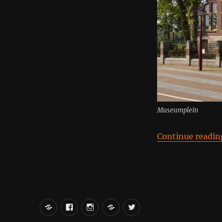
Museumplein
Continue readin
вКонтакте
Facebook
Instagram
LiveJournal
Twitter