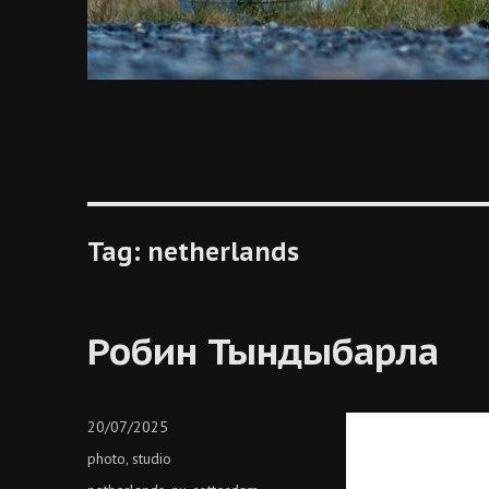
Tag:
netherlands
Робин Тындыбарла
Posted
20/07/2025
on
Categories
photo
studio
,
Tags