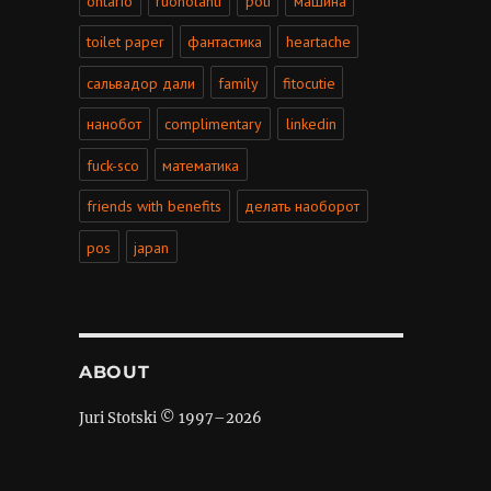
ontario
ruoholahti
poti
машина
toilet paper
фантастика
heartache
сальвадор дали
family
fitocutie
нанобот
complimentary
linkedin
fuck-sco
математика
friends with benefits
делать наоборот
pos
japan
ABOUT
Juri Stotski © 1997–
2026