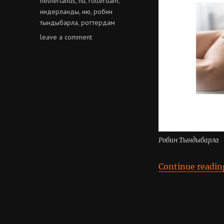
netherlands
nu
rotterdam
,
,
,
нидерланды
ню
робин
,
,
тындыбарла
роттердам
,
on
leave a comment
робин
тындыбарла
Робин Тындыбарла
Continue readin