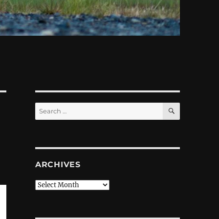
SEARCH
Search
for:
ARCHIVES
Archives