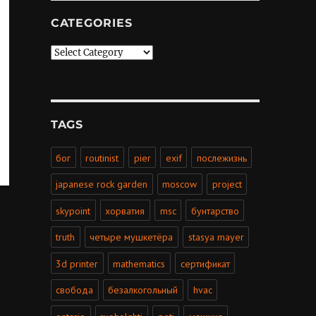
CATEGORIES
Categories
TAGS
бог
routinist
pier
exif
послежизнь
japanese rock garden
moscow
project
skypoint
хорватия
msc
бунтарство
truth
четыре мушкетёра
stasya mayer
3d printer
mathematics
сертификат
свобода
безалкогольный
hvac