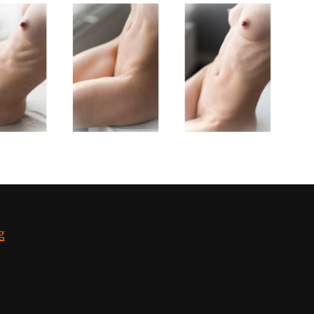
“Робин Тындыбарла”
g