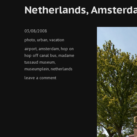
Netherlands, Amster
Posted
03/08/2008
on
Categories
photo
urban
vacation
,
,
Tags
airport
amsterdam
hop on
,
,
hop off canal bus
madame
,
tussaud museum
,
museumplein
netherlands
,
on
leave a comment
netherlands,
amsterdam