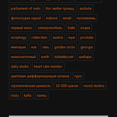
parliament of owls
бог любит троицу
asshole
фотостудия zapad
indirect
китай
послежизнь
первый класс
электромобиль
байк
лодка
ecophagy
rotterdam
austria
муж
prostate
имитация
war
такъ
golden circle
georgia
низкочастотный
earth
tulikukka.net
шибари
daily studio
heart rate monitor
цветовая дифференциация штанов
гуро
стратегическая ценность
10 000 шагов
wood studios
löyly
kafla
палец