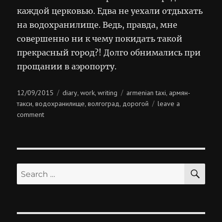
каждой церковью. Едва не уехали отдыхать
на водохранилище. Ведь, правда, мне
совершенно ни к чему покидать такой
прекрасный город?! Долго обнимались при
прощании в аэропорту.
Posted
Categories
Tags
12/09/2015
diary
work
writing
armenian taxi
армян-
,
,
,
on
такси
водохранилище
волгоград
дорогой
leave a
,
,
,
on
comment
армян-
такси
SE
Search
for: