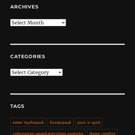
ARCHIVES
Archives
CATEGORIES
Categories
TAGS
ляпис трубецкой
безлюдный
poor in spirit
roihuvuoren japanilaistyylinen puutarha
divine comfort