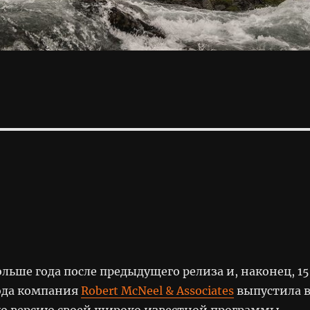
льше года после предыдущего релиза и, наконец, 15
года компания
Robert McNeel & Associates
выпустила 
ю версию своей широко известной программы