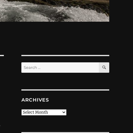
SEARCH
Search
for:
ARCHIVES
Archives
в