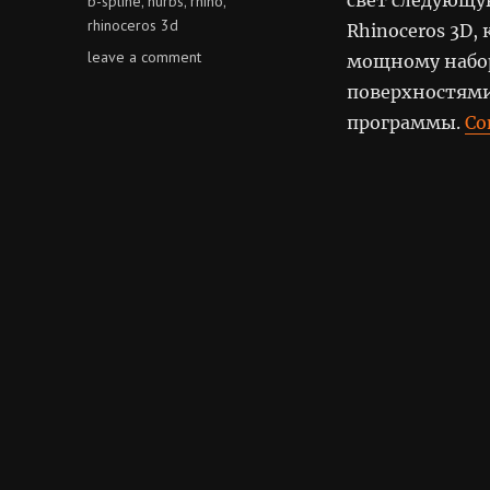
b-spline
nurbs
rhino
,
,
,
rhinoceros 3d
Rhinoceros 3D,
on
leave a comment
мощному набор
rhinoceros
поверхностями
3d
программы.
Co
1.1