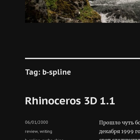
Tag:
b-spline
Rhinoceros 3D 1.1
Posted
06/01/2000
Прошло чуть бо
on
Categories
декабря 1999 
review
writing
,
свет следующу
Tags