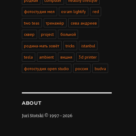
родная
computer
healthy lifestyle
фотостудия мел
osram lightify
red
two teas
тренажёр
сева андреев
сквер
project
больной
родина-мать зовёт
tricks
istanbul
tesla
ambient
вишня
3d printer
фотостудия open studio
россия
budva
ABOUT
Juri Stotski © 1997–
2026