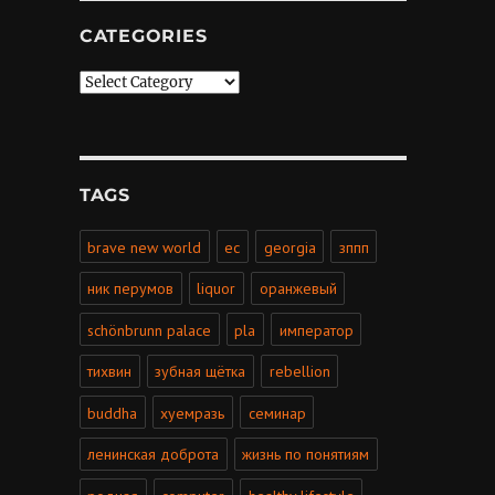
CATEGORIES
Categories
TAGS
brave new world
ес
georgia
зппп
ник перумов
liquor
оранжевый
schönbrunn palace
pla
император
тихвин
зубная щётка
rebellion
buddha
хуемразь
семинар
ленинская доброта
жизнь по понятиям