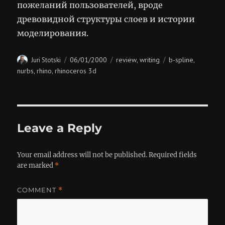
пожеланий пользователей, вроде
древовидной структуры слоев и истории
моделирования.
Author
Posted
Categories
Tags
06/01/2000
review
writing
b-spline
Juri Stotski
,
,
on
nurbs
rhino
rhinoceros 3d
,
,
Leave a Reply
Your email address will not be published.
Required fields
are marked
*
COMMENT
*