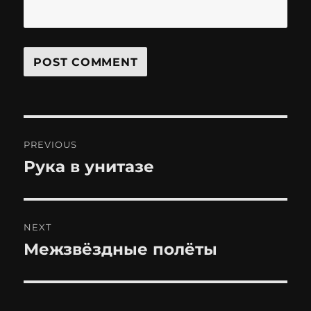
Post
PREVIOUS
navigation
Рука в унитазе
Previous
post:
NEXT
Межзвёздные полёты
Next
post: