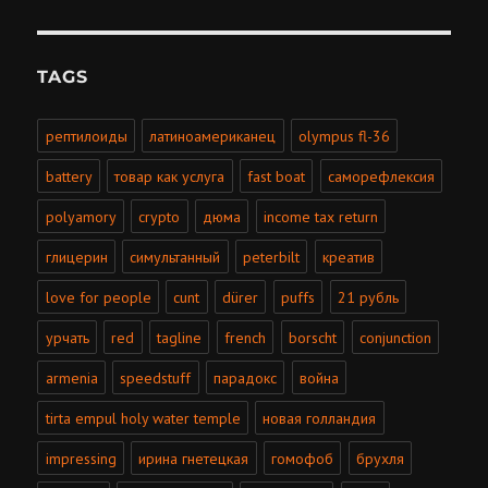
TAGS
рептилоиды
латиноамериканец
olympus fl-36
battery
товар как услуга
fast boat
саморефлексия
polyamory
crypto
дюма
income tax return
глицерин
симультанный
peterbilt
креатив
love for people
cunt
dürer
puffs
21 рубль
урчать
red
tagline
french
borscht
conjunction
armenia
speedstuff
парадокс
война
tirta empul holy water temple
новая голландия
impressing
ирина гнетецкая
гомофоб
брухля