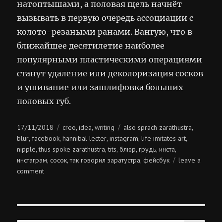
натоптышами, а половая щель начнёт
вызывать в первую очередь ассоциации с
колото-резаными ранами. Вангую, что в
ближайшее десятилетие наиболее
популярными пластическими операциями
станут удаление или деколоризация сосков
и ушивание или зашлифовка больших
половых губ.
Posted
Categories
Tags
17/11/2018
creo
idea
writing
also sprach zarathustra
,
,
,
on
blur
facebook
hannibal lecter
instagram
life imitates art
,
,
,
,
,
nipple
thus spoke zarathustra
tits
блюр
грудь
инста
,
,
,
,
,
,
инстаграм
сосок
так говорил заратустра
фейсбук
leave a
,
,
,
on
comment
так
говорил
ганнибал
лектер