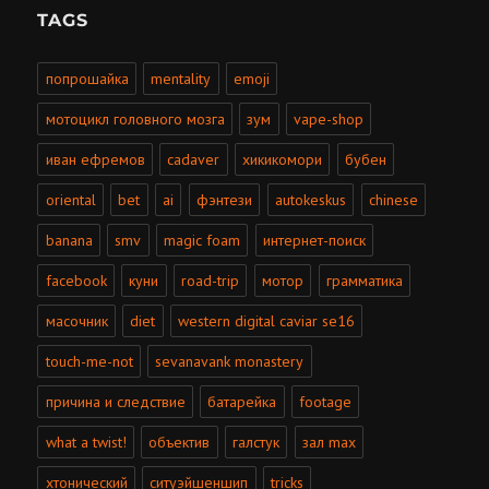
TAGS
попрошайка
mentality
emoji
мотоцикл головного мозга
зум
vape-shop
иван ефремов
cadaver
хикикомори
бубен
oriental
bet
ai
фэнтези
autokeskus
chinese
banana
smv
magic foam
интернет-поиск
facebook
куни
road-trip
мотор
грамматика
масочник
diet
western digital caviar se16
touch-me-not
sevanavank monastery
причина и следствие
батарейка
footage
what a twist!
объектив
галстук
зал max
хтонический
ситуэйшеншип
tricks