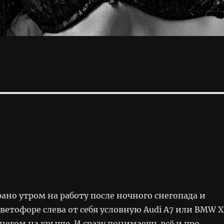
ано утром на работу после ночного снегопада и
ветофоре слева от себя условную Audi A7 или BMW 
негом на крыше. И сразу понимаешь всё и про