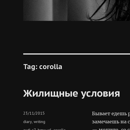
Tag:
corolla
Жилищные условия
Posted
23/11/2015
Бывает едешь р
on
Categories
замечаешь на с
diary
writing
,
— мокрую, со с
Tags
audi a7
bmw x6
corolla
,
,
,