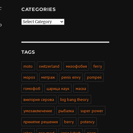
с
CATEGORIES
Categories
о
TAGS
moto
switzerland
мизофобия
ferry
мороз
метраж
penis envy
pompeii
гомофоб
царица наук
маска
виктория серова
big bang theory
умозаключение
рыбалка
super power
принятие решения
berry
potency
joker
pre-med
jenia lubich
piran