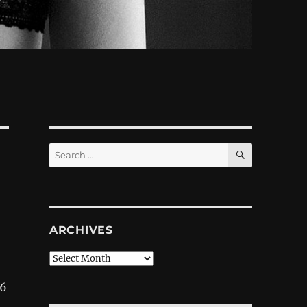
SEARCH
Search
for:
ARCHIVES
Archives
X6