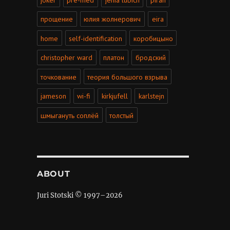
прощение
юлия жолнерович
eira
home
self-identification
коробицыно
christopher ward
платон
бродский
точкование
теория большого взрыва
jameson
wi-fi
kirkjufell
karlstejn
шмыгануть соплёй
толстый
ABOUT
Juri Stotski © 1997–
2026