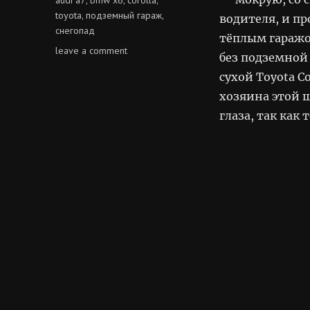
toyota
подземный гараж
,
,
водителя, и пр
снегопад
тёплым гаражом
on
leave a comment
без подземной 
жилищные
сухой Toyota C
условия
хозяина этой ш
глаза, так как 