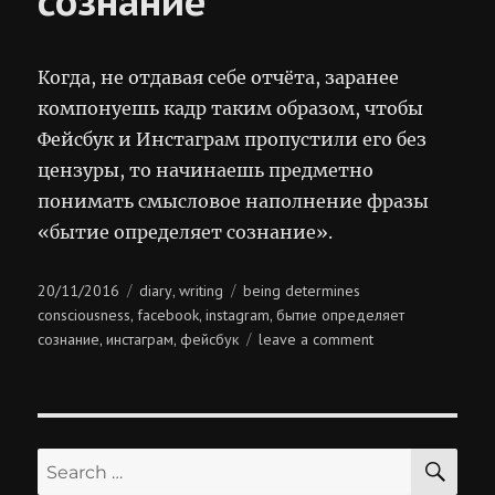
сознание
Когда, не отдавая себе отчёта, заранее
компонуешь кадр таким образом, чтобы
Фейсбук и Инстаграм пропустили его без
цензуры, то начинаешь предметно
понимать смысловое наполнение фразы
«бытие определяет сознание».
Posted
Categories
Tags
20/11/2016
diary
writing
being determines
,
on
consciousness
facebook
instagram
бытие определяет
,
,
,
on
сознание
инстаграм
фейсбук
leave a comment
,
,
бытие
определяет
сознание
SE
Search
for: