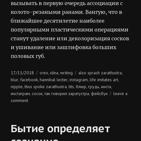
вызывать в первую очередь ассоциации с
колото-резаными ранами. Вангую, что в
ближайшее десятилетие наиболее
популярными пластическими операциями
станут удаление или деколоризация сосков
и ушивание или зашлифовка больших
половых губ.
Posted
Categories
Tags
17/11/2018
creo
idea
writing
also sprach zarathustra
,
,
,
on
blur
facebook
hannibal lecter
instagram
life imitates art
,
,
,
,
,
nipple
thus spoke zarathustra
tits
блюр
грудь
инста
,
,
,
,
,
,
инстаграм
сосок
так говорил заратустра
фейсбук
leave a
,
,
,
on
comment
так
говорил
ганнибал
Бытие определяет
лектер