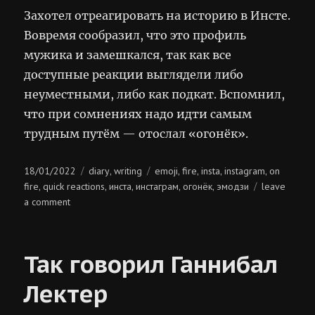
Захотел отреагировать на историю в Инсте.
Вовремя сообразил, что это профиль
мужика и замешкался, так как все
доступные реакции выглядели либо
неуместными, либо как подкат. Вспомнил,
что при сомнениях надо идти самым
трудным путём — отослал «огонёк».
Posted
Categories
Tags
18/01/2022
diary
writing
emoji
fire
insta
instagram
on
,
,
,
,
,
on
fire
quick reactions
инста
инстаграм
огонёк
эмодзи
leave
,
,
,
,
,
on
a comment
огонёк
на
жопу
Так говорил Ганнибал
Лектер