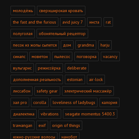
молодёжь
сверхширокая кровать
the fast and the furious
avid juicy 7
инста
rat
полуголая
обонятельный рецептор
песок из жопы сыпется
дом
grandma
harju
синапс
моветон
пылесос
поговорка
vacancy
вульгарис
режиссёрка
deliberate
дополненная реальность
estonian
air-lock
лиссабон
safety gear
электрический массажёр
зал pro
corolla
loveliness of ladybugs
калория
диалектика
vibrations
seagate momentus 5400.3
trawangan
exif
origin of things
южно-русские волосы
нанобот