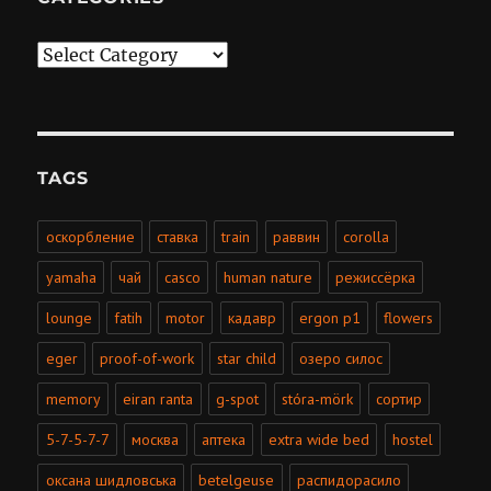
Categories
TAGS
оскорбление
ставка
train
раввин
corolla
yamaha
чай
casco
human nature
режиссёрка
lounge
fatih
motor
кадавр
ergon p1
flowers
eger
proof-of-work
star child
озеро силос
memory
eiran ranta
g-spot
stóra-mörk
сортир
5-7-5-7-7
москва
аптека
extra wide bed
hostel
оксана шидловська
betelgeuse
распидорасило