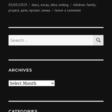
Posted
Categories
Tags
05/03/2019
diary
essay
idea
writing
children
family
,
,
,
,
,
on
on
project
дети
проект
семья
leave a comment
,
,
,
дети
как
проект
SE
Search
for:
ARCHIVES
Archives
CATEGORIES