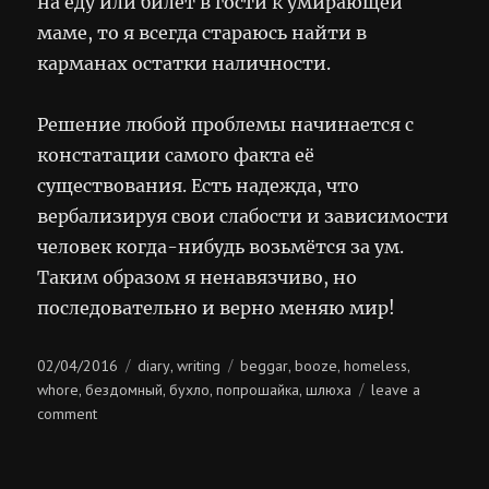
на еду или билет в гости к умирающей
маме, то я всегда стараюсь найти в
карманах остатки наличности.
Решение любой проблемы начинается с
констатации самого факта её
существования. Есть надежда, что
вербализируя свои слабости и зависимости
человек когда-нибудь возьмётся за ум.
Таким образом я ненавязчиво, но
последовательно и верно меняю мир!
Posted
Categories
Tags
02/04/2016
diary
writing
beggar
booze
homeless
,
,
,
,
on
whore
бездомный
бухло
попрошайка
шлюха
leave a
,
,
,
,
on
comment
бухло
и
шлюхи