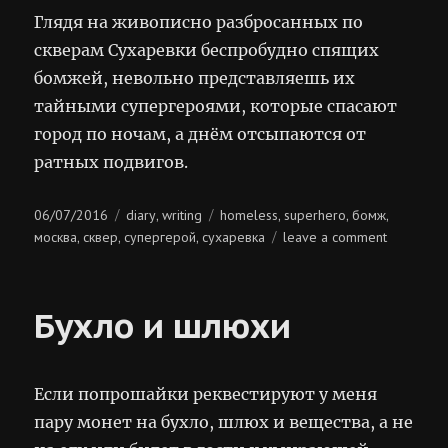
Глядя на живописно разбросанных по
скверам Сухаревки беспробудно спящих
бомжей, невольно представляешь их
тайными супергероями, которые спасают
город по ночам, а днём отсыпаются от
ратных подвигов.
Posted
Categories
Tags
06/07/2016
diary
writing
homeless
superhero
бомж
,
,
,
,
on
on
москва
сквер
супергерой
сухаревка
leave a comment
,
,
,
бомжи-
супергер
Бухло и шлюхи
Если попрошайки реквестируют у меня
пару монет на бухло, шлюх и вещества, а не