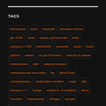
TAGS
амстердам
ваха
мицелий
женщина мечты
gtx 660ti
сумы
ирина расторгуева
вейп
olympus e-300
hellisheiði
сексапил
steak
book
работа
жижка
nu performance
миксуй по жизни
полиамория
sake
микроволновка
электрический массажёр
hp
ghost town
complimentary
aleksanterin teatteri
кофе
dtm
olympus e-1
badge
emperor of mankind
alexa
freedom
перколятор
обидка
москва