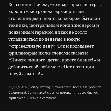
Хельсинки. Почему-то квартиры в центре с
хорошим метражом, мраморными
столешницами, полным набором бытовой
техники, центральным кондиционером и
подземным гаражом никак не хотят
укладываться по деньгам в некую
«справедливую цену». Так и подмывает
фрилансерам их же словами сказать:
«Ничего личного, детка, просто бизнес!» и
добавить своё любимое: «Нет потенции —
нахуй с рынка!»
Posted
Categories
Tags
22/11/2015
diary
writing
freelancers
homeless
potency
,
,
,
,
on
бездомный
бомж
нахуй с рынка
потенция
просто бизнес
,
,
,
,
,
on
фрилансер
leave a comment
бездомные
фрилансеры