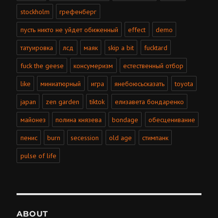
stockholm
грефенберг
пусть никто не уйдет обиженный
effect
demo
татуировка
лсд
маяк
skip a bit
fucktard
fuck the geese
консумеризм
естественный отбор
like
миниатюрный
игра
янебоюсьсказать
toyota
japan
zen garden
tiktok
елизавета бондаренко
майонез
полина князева
bondage
обесценивание
пенис
burn
secession
old age
стимпанк
pulse of life
ABOUT