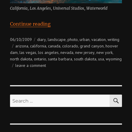
California, Los Angeles, Universal Studios, Waterworld
“USA + Canada”
Continue reading
Posted
Categories
06/10/2009
diary
landscape
photo
urban
vacation
writing
,
,
,
,
,
on
Tags
arizona
california
canada
colorado
grand canyon
hoover
,
,
,
,
,
dam
las vegas
los angeles
nevada
new jersey
new york
,
,
,
,
,
,
north dakota
ontario
santa barbara
south dakota
usa
wyoming
,
,
,
,
,
on
leave a comment
usa
+
canada
SE
Search
for: