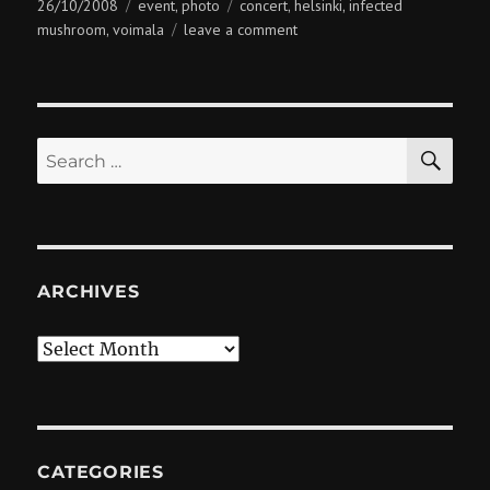
Posted
Categories
Tags
26/10/2008
event
photo
concert
helsinki
infected
,
,
,
on
on
mushroom
voimala
leave a comment
,
infected
mushroom
@
voimala
SE
Search
for:
ARCHIVES
Archives
CATEGORIES