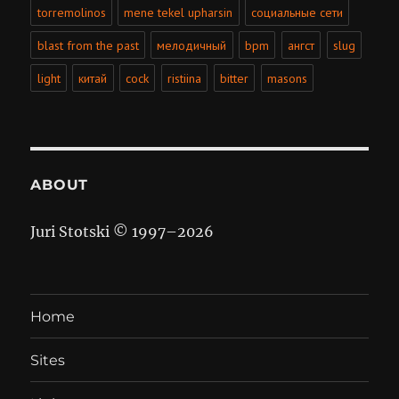
torremolinos
mene tekel upharsin
социальные сети
blast from the past
мелодичный
bpm
ангст
slug
light
китай
cock
ristiina
bitter
masons
ABOUT
Juri Stotski © 1997–
2026
Home
Sites