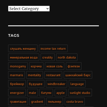
Categories
TAGS
слушать женщину
income tax return
минеральная вода
creality
north dakota
monogamy
корчма
новая соль
фэнтези
marmaris
mentality
restaurant
шанхайский барс
брейккор
будущее
windbreaker
language
energizer
male
батуми
apple
sunlight studio
гравитация
gradient
пильзнер
costa bravo