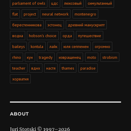
parliament of owls
цдс
люксовый
симультанный
flat
project
neural network
montenegro
берестенникова
эстонец
древний манускрипт
водка
hobson's choice
орда
путешествие
baileys
kontula
лайк
юля сеппенен
огромно
rhino
кун
tragedy
извращенец
moto
strobism
teacher
вднх
настя
thames
paradise
хорватия
ABOUT
Juri Stotski © 1997–
2026