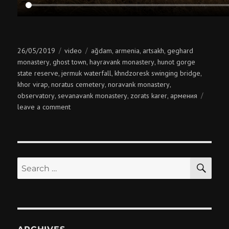
Posted
Categories
Tags
26/05/2019
video
ağdam
armenia
artsakh
geghard
,
,
,
on
monastery
ghost town
hayravank monastery
hunot gorge
,
,
,
state reserve
jermuk waterfall
khndzoresk swinging bridge
,
,
,
khor virap
noratus cemetery
noravank monastery
,
,
,
observatory
sevanavank monastery
zorats karer
армения
,
,
,
on
leave a comment
armenia
SE
Search
for: