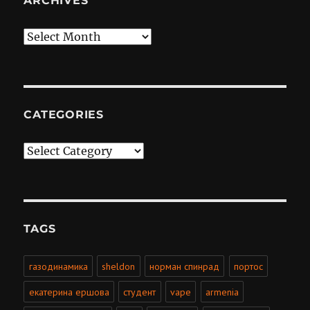
ARCHIVES
Archives
CATEGORIES
Categories
TAGS
газодинамика
sheldon
норман спинрад
портос
екатерина ершова
студент
vape
armenia